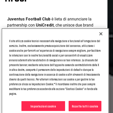
Juventus Football Club
è lieta di annunciare la
partnership con
UniCredit
, che unisce due brand
prestigiosi che hanno in comune l’obiettivo di
innovare e avvicinarsi ancora di più ai tifosi,
Il sito utilizza cookie tecnici necessari alla navigazione e funzionali all’erogazione del
offrendo esperienze uniche che spaziano dal mondo
servizio. Inoltre, esclusivamente previa acquisizione del consenso, utilizziamo i
digitale a quello reale.
cookie anche per fornirti un’esperienza di navigazione sempre migliore, per facilitare
le interazioni con le nostre funzionalità social e per consentirti di visualizzare
I tifosi bianconeri potranno usufruire di servizi di
annunci aderenti alle tue abitudini di navigazione e ai tuoi interessi. La chiusura del
presente banner, mediante selezione dell’apposito comando contraddistinto dalla X
valore offerti da
buddy
, la filiale digitale di UniCredit
in alto a destra, comporta il permanere delle impostazioni di default e dunque la
sempre disponibile via chat 24/7. Pensata per le
continuazione della navigazione in assenza di cookie o altri strumenti di tracciamento
nuove generazioni e per chi desidera una gestione
diversi da quelli tecnici. Per ulteriori informazioni sui cookie e per gestire le tue
semplice, trasparente e mobile delle proprie finanze,
preferenze clicca su Impostazioni Cookie.* Ti ricordiamo inoltre che puoi sempre
modificare le tue preferenze accedendo alla sezione "Gestisci Cookie" in fondo alla
buddy unisce
tecnologia, sicurezza e libertà di
pagina.
utilizzo
, permettendo di gestire tutto ovunque tu sia.
“
Questa partnership rappresenta l’incontro tra due
Impostazioni cookie
Accetta tutti i cookie
eccellenze, Juventus e UniCredit
.” Ha dichiarato