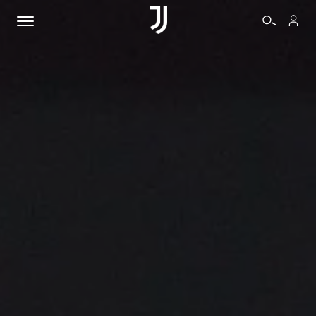
BIGLIETTI
SHOP
BIANCONERI
VIDEO
ALTRO