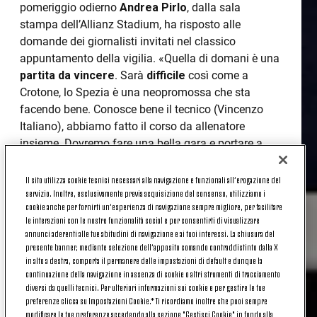
pomeriggio odierno
Andrea Pirlo
, dalla sala
stampa dell’Allianz Stadium, ha risposto alle
domande dei giornalisti invitati nel classico
appuntamento della vigilia. «Quella di domani è una
partita da vincere
. Sarà
difficile
così come a
Crotone, lo Spezia è una neopromossa che sta
facendo bene. Conosce bene il tecnico (Vincenzo
Italiano), abbiamo fatto il corso da allenatore
insieme. Dovremo fare una bella gara e portare a
casa
punti importanti
per il proseguo del nostro
percorso
».
Il sito utilizza cookie tecnici necessari alla navigazione e funzionali all’erogazione del
servizio. Inoltre, esclusivamente previa acquisizione del consenso, utilizziamo i
CRISTIANO RONALDO
cookie anche per fornirti un’esperienza di navigazione sempre migliore, per facilitare
le interazioni con le nostre funzionalità social e per consentirti di visualizzare
annunci aderenti alle tue abitudini di navigazione e ai tuoi interessi. La chiusura del
presente banner, mediante selezione dell’apposito comando contraddistinto dalla X
«É arrivata la
negatività anche del secondo
in alto a destra, comporta il permanere delle impostazioni di default e dunque la
continuazione della navigazione in assenza di cookie o altri strumenti di tracciamento
tampone
, quindi oggi
Ronaldo partirà con la
diversi da quelli tecnici. Per ulteriori informazioni sui cookie e per gestire le tue
squadra
. Sta bene e stamattina si è
allenato
preferenze clicca su Impostazioni Cookie.* Ti ricordiamo inoltre che puoi sempre
individualmente
. Non credo che comincerà
modificare le tue preferenze accedendo alla sezione "Gestisci Cookie" in fondo alla