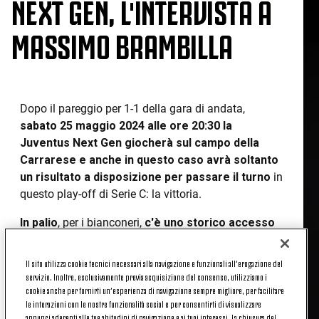
NEXT GEN, L'INTERVISTA A
MASSIMO BRAMBILLA
Dopo il pareggio per 1-1 della gara di andata,
sabato 25 maggio 2024 alle ore 20:30 la
Juventus Next Gen giocherà sul campo della
Carrarese e anche in questo caso avrà soltanto
un risultato a disposizione per passare il turno
in
questo play-off di Serie C: la vittoria.
In palio
, per i bianconeri,
c'è uno storico accesso
in semifinale
: sarebbe la prima volta nella storia
della Next Gen (prima Under 23, ndr).
Il sito utilizza cookie tecnici necessari alla navigazione e funzionali all’erogazione del
servizio. Inoltre, esclusivamente previa acquisizione del consenso, utilizziamo i
Queste
le sensazioni di Massimo Brambilla alla
cookie anche per fornirti un’esperienza di navigazione sempre migliore, per facilitare
vigilia del match
contro la formazione toscana.
le interazioni con le nostre funzionalità social e per consentirti di visualizzare
annunci aderenti alle tue abitudini di navigazione e ai tuoi interessi. La chiusura del