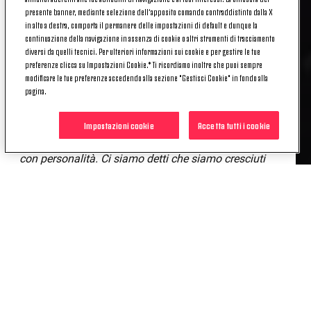
LA GARA DI ANDATA
presente banner, mediante selezione dell’apposito comando contraddistinto dalla X
in alto a destra, comporta il permanere delle impostazioni di default e dunque la
continuazione della navigazione in assenza di cookie o altri strumenti di tracciamento
diversi da quelli tecnici. Per ulteriori informazioni sui cookie e per gestire le tue
«La partita di martedì
(21 maggio, ndr)
è stata
preferenze clicca su Impostazioni Cookie.* Ti ricordiamo inoltre che puoi sempre
giocata bene, con i ragazzi abbiamo posto
modificare le tue preferenze accedendo alla sezione "Gestisci Cookie" in fondo alla
pagina.
l'attenzione sul fatto che rispetto alla gara di
campionato giocata a Carrara – dove eravamo
andati in difficoltà soprattutto nella fase iniziale
Impostazioni cookie
Accetta tutti i cookie
della sfida – abbiamo affrontato i nostri avversari
con personalità. Ci siamo detti che siamo cresciuti
molto, siamo migliorati, il nostro focus è stato su
questi temi. La Carrarese è una squadra forte, ma
l'altra sera ce la siamo giocata alla pari, imponendo
il nostro gioco e dobbiamo essere consapevoli di
questo aspetto»
.
IN TOSCANA CON CORAGGIO