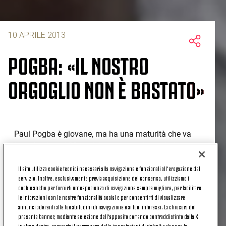
10 APRILE 2013
POGBA: «IL NOSTRO
ORGOGLIO NON È BASTATO»
Paul Pogba è giovane, ma ha una maturità che va
ben oltre i suoi 20 anni. In campo e davanti ai
microfoni. E lo dimostra ancora una volta dopo la
Il sito utilizza cookie tecnici necessari alla navigazione e funzionali all’erogazione del
sfida contro il Bayern, dimostrandosi ovviamente
servizio. Inoltre, esclusivamente previa acquisizione del consenso, utilizziamo i
deluso per l’eliminazione, ma anche estremamente
cookie anche per fornirti un’esperienza di navigazione sempre migliore, per facilitare
lucido e obiettivo nell’analisi della doppia sfida:
le interazioni con le nostre funzionalità social e per consentirti di visualizzare
«Abbiamo giocato contro una grande squadra che si
annunci aderenti alle tue abitudini di navigazione e ai tuoi interessi. La chiusura del
presente banner, mediante selezione dell’apposito comando contraddistinto dalla X
è dimostrata più forte di noi in entrambe le gare -
in alto a destra, comporta il permanere delle impostazioni di default e dunque la