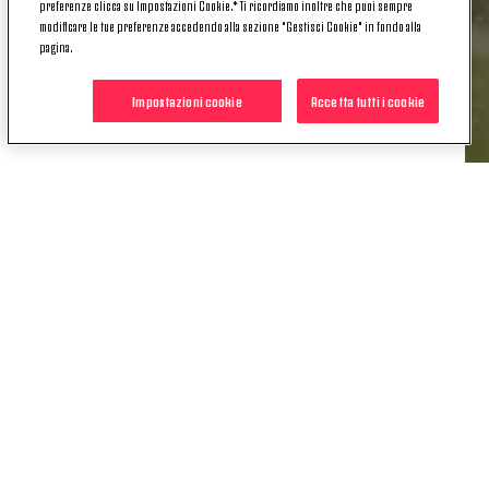
preferenze clicca su Impostazioni Cookie.* Ti ricordiamo inoltre che puoi sempre
per la 32ª giornata del Primavera 1, sarà trasmessa
modificare le tue preferenze accedendo alla sezione "Gestisci Cookie" in fondo alla
in diretta su
Sportitalia
(canale 60 del digitale
pagina.
terrestre) e anche in streaming sul sito
dell'emittente.
Impostazioni cookie
Accetta tutti i cookie
POTREBBE INTERESSARTI
ANCHE
NEWS
U20 | JUVENTUS-ATALANTA | IL