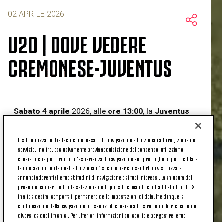
02 APRILE 2026
U20 | DOVE VEDERE
CREMONESE-JUVENTUS
Sabato 4 aprile
2026, alle
ore 13:00
, la
Juventus
Under 20
affronterà in trasferta la formazione
Primavera della Cremonese nel
trentaduesimo
Il sito utilizza cookie tecnici necessari alla navigazione e funzionali all’erogazione del
turno
di campionato.
servizio. Inoltre, esclusivamente previa acquisizione del consenso, utilizziamo i
cookie anche per fornirti un’esperienza di navigazione sempre migliore, per facilitare
U20 | DOVE VEDERE CREMONESE-
le interazioni con le nostre funzionalità social e per consentirti di visualizzare
annunci aderenti alle tue abitudini di navigazione e ai tuoi interessi. La chiusura del
JUVENTUS
presente banner, mediante selezione dell’apposito comando contraddistinto dalla X
in alto a destra, comporta il permanere delle impostazioni di default e dunque la
continuazione della navigazione in assenza di cookie o altri strumenti di tracciamento
diversi da quelli tecnici. Per ulteriori informazioni sui cookie e per gestire le tue
La sfida tra Cremonese e Juventus Under 20, valida