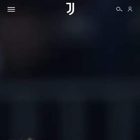
BIGLIETTI
SHOP
BIANCONERI
VIDEO
ALTRO