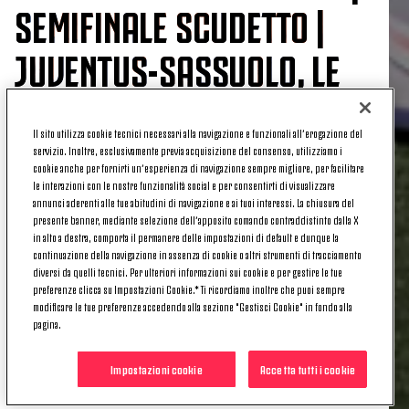
SEMIFINALE SCUDETTO |
JUVENTUS-SASSUOLO, LE
FORMAZIONI
Il sito utilizza cookie tecnici necessari alla navigazione e funzionali all’erogazione del
servizio. Inoltre, esclusivamente previa acquisizione del consenso, utilizziamo i
cookie anche per fornirti un’esperienza di navigazione sempre migliore, per facilitare
le interazioni con le nostre funzionalità social e per consentirti di visualizzare
La Final Four Scudetto della Juventus Under 19
annunci aderenti alle tue abitudini di navigazione e ai tuoi interessi. La chiusura del
Femminile inizia oggi
, domenica 27 aprile 2025.
Le
presente banner, mediante selezione dell’apposito comando contraddistinto dalla X
bianconere
, alle ore 11:30,
se la vedranno in
in alto a destra, comporta il permanere delle impostazioni di default e dunque la
continuazione della navigazione in assenza di cookie o altri strumenti di tracciamento
semifinale contro le pari età del Sassuolo
.
diversi da quelli tecnici. Per ulteriori informazioni sui cookie e per gestire le tue
preferenze clicca su Impostazioni Cookie.* Ti ricordiamo inoltre che puoi sempre
Di seguito
le scelte di formazione
delle due
modificare le tue preferenze accedendo alla sezione "Gestisci Cookie" in fondo alla
squadre.
pagina.
PRIMAVERA 1 FEMMINILE | SEMIFINALE
Impostazioni cookie
Accetta tutti i cookie
SCUDETTO | JUVENTUS-SASSUOLO, LE
FORMAZIONI