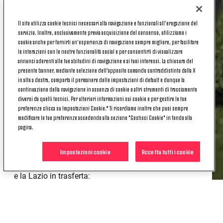
DICIOTTESIMA E
Il sito utilizza cookie tecnici necessari alla navigazione e funzionali all’erogazione del
DICIANNOVESIMA
servizio. Inoltre, esclusivamente previa acquisizione del consenso, utilizziamo i
cookie anche per fornirti un’esperienza di navigazione sempre migliore, per facilitare
GIORNATA DELLA JUVENTUS
le interazioni con le nostre funzionalità social e per consentirti di visualizzare
annunci aderenti alle tue abitudini di navigazione e ai tuoi interessi. La chiusura del
presente banner, mediante selezione dell’apposito comando contraddistinto dalla X
U20
in alto a destra, comporta il permanere delle impostazioni di default e dunque la
continuazione della navigazione in assenza di cookie o altri strumenti di tracciamento
diversi da quelli tecnici. Per ulteriori informazioni sui cookie e per gestire le tue
preferenze clicca su Impostazioni Cookie.* Ti ricordiamo inoltre che puoi sempre
modificare le tue preferenze accedendo alla sezione "Gestisci Cookie" in fondo alla
pagina.
È stato ufficializzato il programma con date e orari
di diciottesima e diciannovesima giornata del
Impostazioni cookie
Accetta tutti i cookie
campionato Primavera 1 dove la
Juventus Under
20
sfiderà l'Inter all'Allianz Training Center di Vinovo
e la Lazio in trasferta:
Juventus
-Inter (18ª giornata): 4/01/2025, ore
13:00;
Lazio-
Juventus
(19ª giornata): 12/01/2025, ore