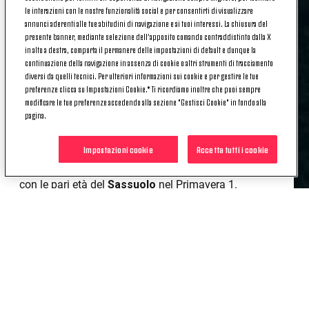
le interazioni con le nostre funzionalità social e per consentirti di visualizzare
annunci aderenti alle tue abitudini di navigazione e ai tuoi interessi. La chiusura del
Segnali positivi
per la
Primavera femminile
di
presente banner, mediante selezione dell’apposito comando contraddistinto dalla X
Mister
Matteo
Scarpa
anche nell'
amichevole
con
in alto a destra, comporta il permanere delle impostazioni di default e dunque la
la
continuazione della navigazione in assenza di cookie o altri strumenti di tracciamento
Prima Squadra
dell'
Orobica Bergamo
.
diversi da quelli tecnici. Per ulteriori informazioni sui cookie e per gestire le tue
preferenze clicca su Impostazioni Cookie.* Ti ricordiamo inoltre che puoi sempre
Le bianconere si sono imposte
6-5
sulle lombarde
modificare le tue preferenze accedendo alla sezione "Gestisci Cookie" in fondo alla
grazie alla
doppietta
di
Ferraresi
e alle
reti
di
pagina.
Moretti
,
Bellagente
,
Zamboni
e
Gallo
.
Impostazioni cookie
Accetta tutti i cookie
Un ottimo risultato in attesa dell'
esordio ufficiale
,
fissato per
domenica 17 settembre 2023
in casa
con le pari età del
Sassuolo
nel Primavera 1.
Avanti così, ragazze!
POTREBBE INTERESSARTI