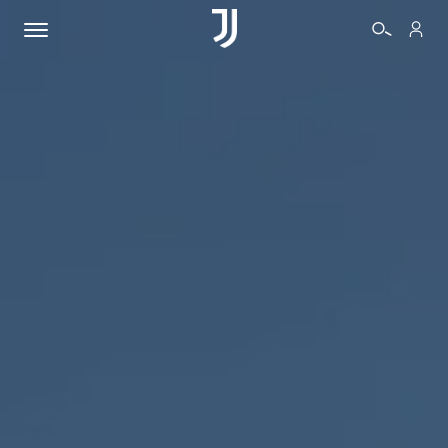
BIGLIETTI
SHOP
BIANCONERI
VIDEO
ALTRO