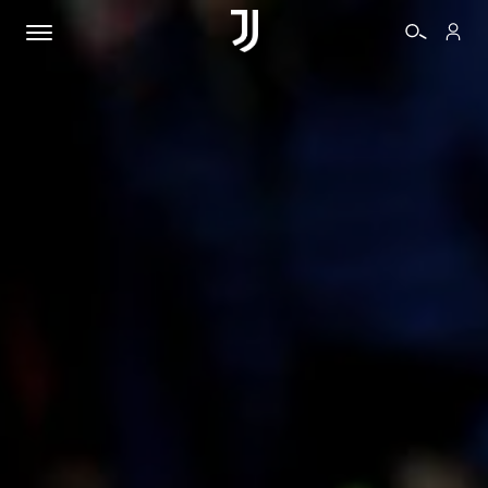
BIGLIETTI
SHOP
BIANCONERI
VIDEO
ALTRO