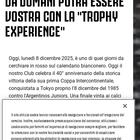
VOSTRA CON LA "TROPHY
EXPERIENCE"
Oggi, lunedì 8 dicembre 2025, è uno di quei giorni da
cerchiare in rosso sul calendario bianconero. Oggi il
nostro Club celebra il 40° anniversario della storica
vittoria della sua prima Coppa Intercontinentale,
conquistata a Tokyo proprio l'8 dicembre del 1985
contro l'Argentinos Juniors. Una finale vinta ai calci
di rigore dopo il 2-2 conquistato al termine di quella
che è considerata la gara più spettacolare della
Il sito utilizza cookie tecnici necessari alla navigazione e funzionali all’erogazione del
storia di questa competizione, nonché una delle
servizio. Inoltre, esclusivamente previa acquisizione del consenso, utilizziamo i
partite più spettacolari della storia del calcio.
cookie anche per fornirti un’esperienza di navigazione sempre migliore, per facilitare
le interazioni con le nostre funzionalità social e per consentirti di visualizzare
Quella vittoria non è stata "soltanto" un trionfo, ma
annunci aderenti alle tue abitudini di navigazione e ai tuoi interessi. La chiusura del