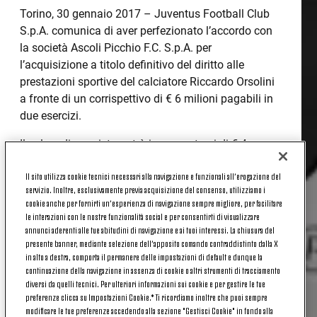
Torino, 30 gennaio 2017 – Juventus Football Club
S.p.A. comunica di aver perfezionato l’accordo con
la società Ascoli Picchio F.C. S.p.A. per
l’acquisizione a titolo definitivo del diritto alle
prestazioni sportive del calciatore Riccardo Orsolini
a fronte di un corrispettivo di € 6 milioni pagabili in
due esercizi.
Il valore di acquisto potrà incrementarsi di € 4
milioni al maturare di determinate condizioni nel
Il sito utilizza cookie tecnici necessari alla navigazione e funzionali all’erogazione del
corso della durata contrattuale.
servizio. Inoltre, esclusivamente previa acquisizione del consenso, utilizziamo i
cookie anche per fornirti un’esperienza di navigazione sempre migliore, per facilitare
Juventus ha sottoscritto con lo stesso calciatore un
le interazioni con le nostre funzionalità social e per consentirti di visualizzare
contratto di prestazione sportiva quinquennale fino
annunci aderenti alle tue abitudini di navigazione e ai tuoi interessi. La chiusura del
al 30 giugno 2021.
presente banner, mediante selezione dell’apposito comando contraddistinto dalla X
in alto a destra, comporta il permanere delle impostazioni di default e dunque la
Contestualmente, Juventus ha sottoscritto con
continuazione della navigazione in assenza di cookie o altri strumenti di tracciamento
diversi da quelli tecnici. Per ulteriori informazioni sui cookie e per gestire le tue
l’Ascoli un accordo per la cessione a titolo gratuito e
preferenze clicca su Impostazioni Cookie.* Ti ricordiamo inoltre che puoi sempre
temporaneo fino al 30 giugno 2017 del diritto alle
modificare le tue preferenze accedendo alla sezione "Gestisci Cookie" in fondo alla