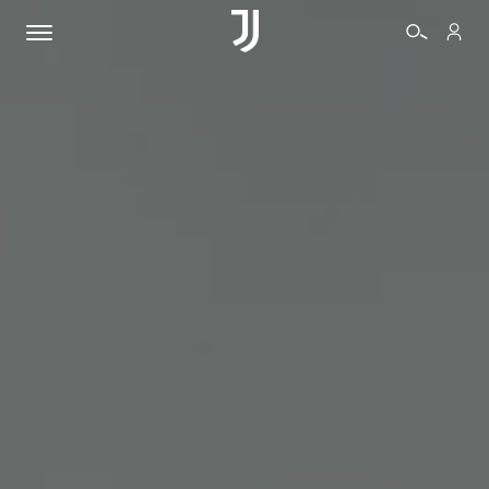
BIGLIETTI
SHOP
BIANCONERI
VIDEO
ALTRO