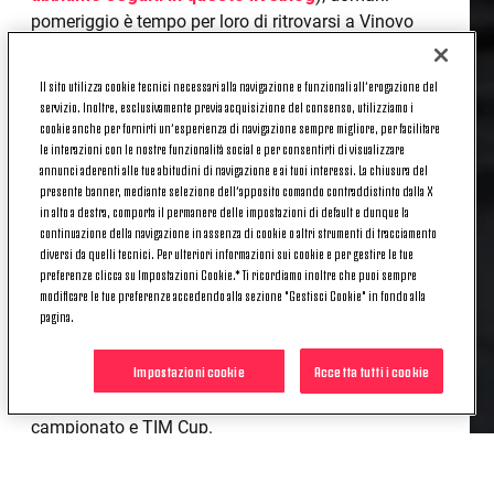
pomeriggio è tempo per loro di ritrovarsi a Vinovo
per iniziare la preparazione della seconda parte di
stagione.
Il sito utilizza cookie tecnici necessari alla navigazione e funzionali all’erogazione del
servizio. Inoltre, esclusivamente previa acquisizione del consenso, utilizziamo i
In corsa su tre fronti, e desiderosi di dimostrare il
cookie anche per fornirti un’esperienza di navigazione sempre migliore, per facilitare
loro valore in ciascuno di essi, i ragazzi di Allegri si
le interazioni con le nostre funzionalità social e per consentirti di visualizzare
annunci aderenti alle tue abitudini di navigazione e ai tuoi interessi. La chiusura del
rimetteranno i tacchetti ai piedi allo Juventus Center
presente banner, mediante selezione dell’apposito comando contraddistinto dalla X
nel pomeriggio per la prima sessione di allenamenti
in alto a destra, comporta il permanere delle impostazioni di default e dunque la
post-natalizia.
continuazione della navigazione in assenza di cookie o altri strumenti di tracciamento
diversi da quelli tecnici. Per ulteriori informazioni sui cookie e per gestire le tue
Questi giorni saranno utili per rimettere benzina
preferenze clicca su Impostazioni Cookie.* Ti ricordiamo inoltre che puoi sempre
nelle gambe e ritrovare la condizione fisica ottimale
modificare le tue preferenze accedendo alla sezione "Gestisci Cookie" in fondo alla
pagina.
innanzitutto per il primo impegno casalingo della
stagione, il giorno dell'Epifania allo Stadium contro
Impostazioni cookie
Accetta tutti i cookie
il Verona (a proposito,
qui sono disponibili i
biglietti
), quindi per le gare che seguiranno tra
campionato e TIM Cup.
Appuntamento fissato allora per domani, a Vinovo,