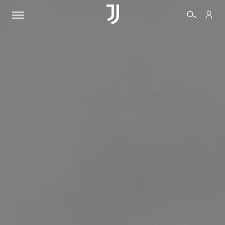
BIGLIETTI
SHOP
BIANCONERI
VIDEO
ALTRO