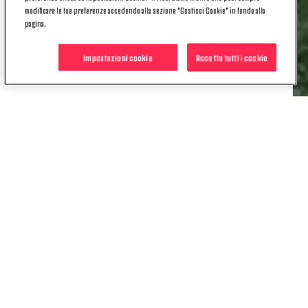
modificare le tue preferenze accedendo alla sezione "Gestisci Cookie" in fondo alla
premiazioni
allo
Juventus Training Center di
pagina.
Vinovo.
Pronti a partire!
Impostazioni cookie
Accetta tutti i cookie
Il tuo accesso esclusivo al mondo Bianconero