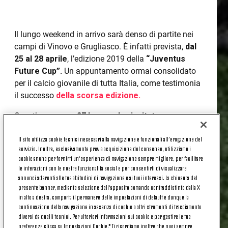
Il lungo weekend in arrivo sarà denso di partite nei
campi di Vinovo e Grugliasco. È infatti prevista,
dal
25 al 28 aprile
, l’edizione 2019 della
“Juventus
Future Cup”.
Un appuntamento ormai consolidato
per il calcio giovanile di tutta Italia, come testimonia
il successo
della scorsa edizione.
Quest’anno sono
27 le squadre invitate a
partecipare
, di cui 10 dal Piemonte e dalla Valle
Il sito utilizza cookie tecnici necessari alla navigazione e funzionali all’erogazione del
d’Aosta e 17 da tutta la Nazione, per un totale di
servizio. Inoltre, esclusivamente previa acquisizione del consenso, utilizziamo i
oltre 500 ragazzi. Si impegneranno nella
cookie anche per fornirti un’esperienza di navigazione sempre migliore, per facilitare
competizione sportiva i giovani nati nel
2006
le interazioni con le nostre funzionalità social e per consentirti di visualizzare
(
Categoria: Esordienti 2° anno),
che giocheranno
annunci aderenti alle tue abitudini di navigazione e ai tuoi interessi. La chiusura del
presente banner, mediante selezione dell’apposito comando contraddistinto dalla X
negli impianti
Chisola
(Via del Castello 3, Vinovo) e
in alto a destra, comporta il permanere delle impostazioni di default e dunque la
Sisport
-
Cus
Grugliasco
(Via Milano 63,
continuazione della navigazione in assenza di cookie o altri strumenti di tracciamento
Grugliasco).
Il 28 aprile, poi consueta fase finale
e
diversi da quelli tecnici. Per ulteriori informazioni sui cookie e per gestire le tue
conclusione dell’evento con la
cerimonia
finale e le
preferenze clicca su Impostazioni Cookie.* Ti ricordiamo inoltre che puoi sempre