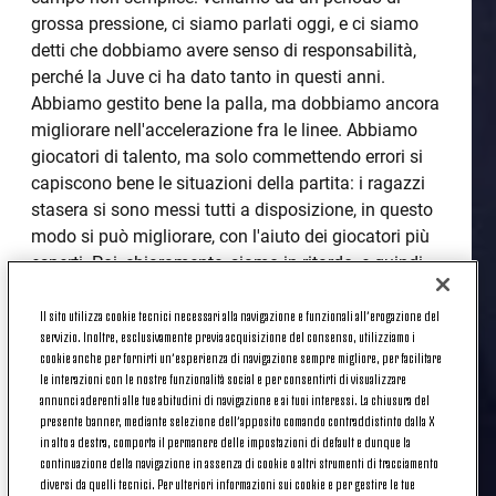
grossa pressione, ci siamo parlati oggi, e ci siamo
detti che dobbiamo avere senso di responsabilità,
perché la Juve ci ha dato tanto in questi anni.
Abbiamo gestito bene la palla, ma dobbiamo ancora
migliorare nell'accelerazione fra le linee. Abbiamo
giocatori di talento, ma solo commettendo errori si
capiscono bene le situazioni della partita: i ragazzi
stasera si sono messi tutti a disposizione, in questo
modo si può migliorare, con l'aiuto dei giocatori più
esperti. Poi, chiaramente, siamo in ritardo, e quindi
dovranno essere i risultati a farci lavorare con
Il sito utilizza cookie tecnici necessari alla navigazione e funzionali all’erogazione del
maggiore serenità. In momenti come questi la cosa
servizio. Inoltre, esclusivamente previa acquisizione del consenso, utilizziamo i
migliore, secondo me, è semplificare. Oggi ho
cookie anche per fornirti un’esperienza di navigazione sempre migliore, per facilitare
parlato ai giocatori per lavorare sul livello mentale,
le interazioni con le nostre funzionalità social e per consentirti di visualizzare
ricordando loro che adesso tocca a noi dare
annunci aderenti alle tue abitudini di navigazione e ai tuoi interessi. La chiusura del
presente banner, mediante selezione dell’apposito comando contraddistinto dalla X
qualcosa in più. Abbiamo un progetto con ragazzi
in alto a destra, comporta il permanere delle impostazioni di default e dunque la
che devono ancora fare esperienza, e l'esperienza si
continuazione della navigazione in assenza di cookie o altri strumenti di tracciamento
fa solamente giocando e passando anche
diversi da quelli tecnici. Per ulteriori informazioni sui cookie e per gestire le tue