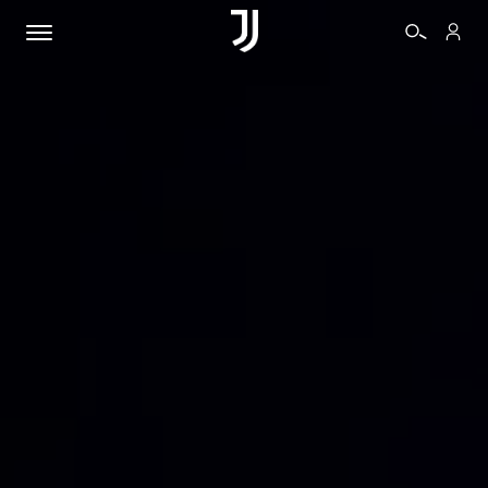
BIGLIETTI
SHOP
BIANCONERI
VIDEO
ALTRO