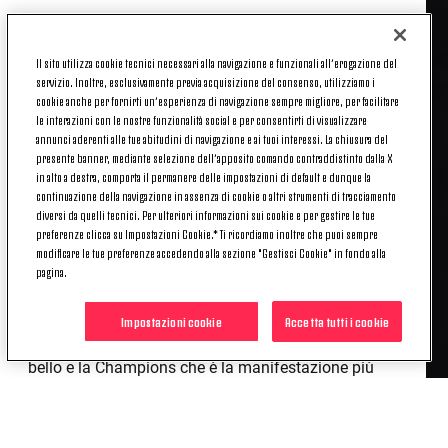
Obiettivo Lisbona
«Arrivare a Lisbona vorrebbe dire entrare nell'elite
Il sito utilizza cookie tecnici necessari alla navigazione e funzionali all’erogazione del
servizio. Inoltre, esclusivamente previa acquisizione del consenso, utilizziamo i
del calcio europeo e mondiale e ci teniamo molto.
cookie anche per fornirti un’esperienza di navigazione sempre migliore, per facilitare
Per riuscirci ci vorrà una grande prestazione perché
le interazioni con le nostre funzionalità social e per consentirti di visualizzare
il Lione da quando gioca con tre centrali si è evoluta
annunci aderenti alle tue abitudini di navigazione e ai tuoi interessi. La chiusura del
presente banner, mediante selezione dell’apposito comando contraddistinto dalla X
e sa ripartire con grande velocità, riescono a
in alto a destra, comporta il permanere delle impostazioni di default e dunque la
difendere bassi, hanno ottime accelerazioni e il
continuazione della navigazione in assenza di cookie o altri strumenti di tracciamento
risultato dell'andata permetterà loro di giocare una
diversi da quelli tecnici. Per ulteriori informazioni sui cookie e per gestire le tue
gara che ben si adatta alle loro caratteristiche. Sarà
preferenze clicca su Impostazioni Cookie.* Ti ricordiamo inoltre che puoi sempre
modificare le tue preferenze accedendo alla sezione "Gestisci Cookie" in fondo alla
difficile, ma possibile, serviranno lucidità e
pagina.
pazienza».
L'assenza dei tifosi
Impostazioni cookie
Accetta tutti i cookie
«Giocheremo senza pubblico, chiaramente non è
bello e la Champions che è la manifestazione più
importante al mondo ne avrebbe ancora più
bisogno. Speriamo che i tifosi possano tornare
presto negli stadi».