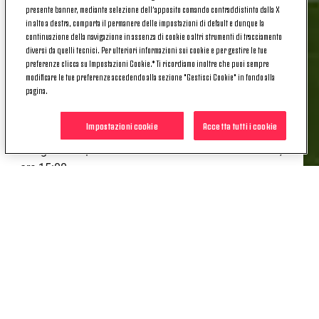
La
Lega Serie A
ha annunciato
date
e
orari
delle
presente banner, mediante selezione dell’apposito comando contraddistinto dalla X
in alto a destra, comporta il permanere delle impostazioni di default e dunque la
partite delle giornate di campionato dalla 25ª alla
continuazione della navigazione in assenza di cookie o altri strumenti di tracciamento
26ª; di seguito tutte le indicazioni relative alle gare
diversi da quelli tecnici. Per ulteriori informazioni sui cookie e per gestire le tue
che attendono la Juventus nelle prossime
preferenze clicca su Impostazioni Cookie.* Ti ricordiamo inoltre che puoi sempre
settimane:
modificare le tue preferenze accedendo alla sezione "Gestisci Cookie" in fondo alla
pagina.
25ª giornata | Inter-Juventus -> sabato 14 febbraio,
ore 20:45;
Impostazioni cookie
Accetta tutti i cookie
26ª giornata | Juventus-Como -> sabato 21 febbraio,
ore 15:00.
POTREBBE INTERESSARTI
ANCHE