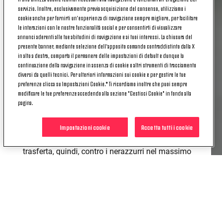
servizio. Inoltre, esclusivamente previa acquisizione del consenso, utilizziamo i
in Coppa Italia, il 6 settembre 1987, ma da allora
cookie anche per fornirti un’esperienza di navigazione sempre migliore, per facilitare
ha perso otto confronti consecutivi contro i
le interazioni con le nostre funzionalità social e per consentirti di visualizzare
bianconeri (sei in Serie A e due in Coppa Italia).
annunci aderenti alle tue abitudini di navigazione e ai tuoi interessi. La chiusura del
La Juventus è la squadra affrontata più volte
presente banner, mediante selezione dell’apposito comando contraddistinto dalla X
in alto a destra, comporta il permanere delle impostazioni di default e dunque la
(sette) dal
Pisa
in casa in Serie A, tra quelle
continuazione della navigazione in assenza di cookie o altri strumenti di tracciamento
contro cui i toscani non hanno mai vinto tra le
diversi da quelli tecnici. Per ulteriori informazioni sui cookie e per gestire le tue
mura amiche: dopo tre 0-0 consecutivi, sono
preferenze clicca su Impostazioni Cookie.* Ti ricordiamo inoltre che puoi sempre
arrivati un altro pareggio (1-1) e tre sconfitte.
modificare le tue preferenze accedendo alla sezione "Gestisci Cookie" in fondo alla
pagina.
L'ultima sfida di Serie A a Pisa tra queste
due
squadre
è terminata 1-5 il 13 gennaio 1991:
Impostazioni cookie
Accetta tutti i cookie
tripletta di Pierluigi Casiraghi e doppietta di
Roberto Baggio – ultimo marcatore bianconero in
trasferta, quindi, contro i nerazzurri nel massimo
torneo –. Per i toscani in quel match andò a
segno Diego Pablo Simeone, l'attuale allenatore
dell'Atletico Madrid.
Solo contro la Cremonese (17) e il Piacenza (16)
la
Juventus
ha giocato più sfide nel massimo