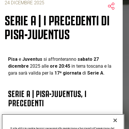
24 DICEMBRE 2025
SERIE A | I PRECEDENTI DI
PISA-JUVENTUS
Pisa
e
Juventus
si affronteranno
sabato 27
dicembre
2025 alle
ore 20:45
in terra toscana e la
gara sarà valida per la
17ª giornata
di
Serie A
.
SERIE A | PISA-JUVENTUS, I
PRECEDENTI
Considerando tutte le competizioni, il
Pisa
è
riuscito a vincere una partita contro la Juventus:
Il sito utilizza cookie tecnici necessari alla navigazione e funzionali all’erogazione del