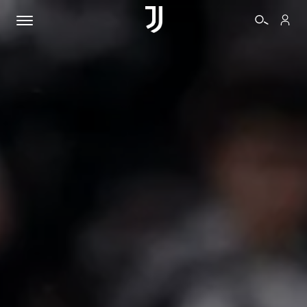
BIGLIETTI
SHOP
BIANCONERI
VIDEO
ALTRO