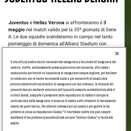
Juventus
e
Hellas Verona
si affronteranno il
3
maggio
nel match valido per la 35ª giornata di Serie
A. Le due squadre scenderanno in campo nel tardo
pomeriggio di domenica all'Allianz Stadium con
fischio d'inizio dell'incontro fissato per le
ore 18:00
.
SERIE A | DOVE VEDERE JUVENTUS-
Il sito utilizza cookie tecnici necessari alla navigazione e funzionali all’erogazione del
servizio. Inoltre, esclusivamente previa acquisizione del consenso, utilizziamo i
HELLAS VERONA
cookie anche per fornirti un’esperienza di navigazione sempre migliore, per facilitare
le interazioni con le nostre funzionalità social e per consentirti di visualizzare
annunci aderenti alle tue abitudini di navigazione e ai tuoi interessi. La chiusura del
presente banner, mediante selezione dell’apposito comando contraddistinto dalla X
La sfida tra le due squadre sarà visibile in diretta su
in alto a destra, comporta il permanere delle impostazioni di default e dunque la
DAZN
– tramite Smart TV, in diretta streaming su
continuazione della navigazione in assenza di cookie o altri strumenti di tracciamento
tablet e smartphone grazie all'app di DAZN o
diversi da quelli tecnici. Per ulteriori informazioni sui cookie e per gestire le tue
preferenze clicca su Impostazioni Cookie.* Ti ricordiamo inoltre che puoi sempre
direttamente su browser tramite il proprio PC e su
modificare le tue preferenze accedendo alla sezione "Gestisci Cookie" in fondo alla
Sky Sport.
pagina.