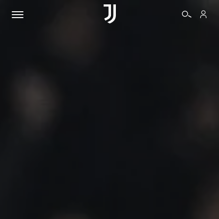
BIGLIETTI
SHOP
BIANCONERI
VIDEO
ALTRO