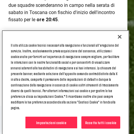
due squadre scenderanno in campo nella serata di
sabato in Toscana con fischio d'inizio dell'incontro
fissato per le
ore 20:45
.
SERIE A |
DOVE VEDERE PISA-
JUVENTUS
Il sito utilizza cookie tecnici necessari alla navigazione e funzionali all’erogazione del
servizio. Inoltre, esclusivamente previa acquisizione del consenso, utilizziamo i
cookie anche per fornirti un’esperienza di navigazione sempre migliore, per facilitare
La sfida tra le due squadre sarà visibile in diretta su
le interazioni con le nostre funzionalità social e per consentirti di visualizzare
annunci aderenti alle tue abitudini di navigazione e ai tuoi interessi. La chiusura del
DAZN
– tramite Smart TV, in diretta streaming su
presente banner, mediante selezione dell’apposito comando contraddistinto dalla X
tablet e smartphone grazie all'app di DAZN o
in alto a destra, comporta il permanere delle impostazioni di default e dunque la
direttamente su browser tramite il proprio PC e su
continuazione della navigazione in assenza di cookie o altri strumenti di tracciamento
Sky Sport.
diversi da quelli tecnici. Per ulteriori informazioni sui cookie e per gestire le tue
preferenze clicca su Impostazioni Cookie.* Ti ricordiamo inoltre che puoi sempre
modificare le tue preferenze accedendo alla sezione "Gestisci Cookie" in fondo alla
pagina.
Impostazioni cookie
Accetta tutti i cookie