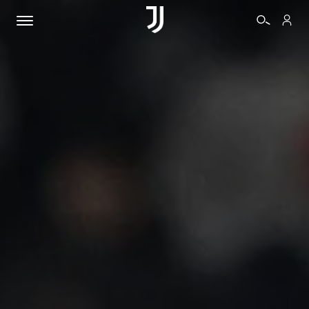
BIGLIETTI
SHOP
BIANCONERI
VIDEO
ALTRO