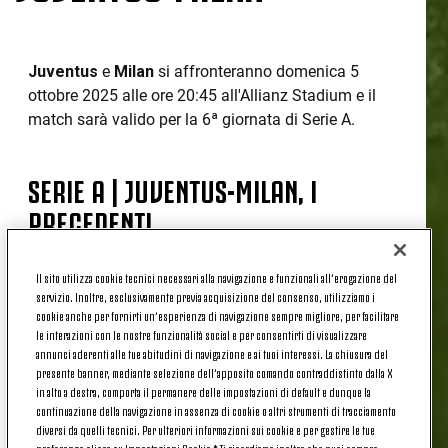
Juventus
e
Milan
si affronteranno domenica 5
ottobre 2025 alle ore 20:45 all'Allianz Stadium e il
match sarà valido per la 6ª giornata di Serie A.
SERIE A | JUVENTUS-MILAN, I
PRECEDENTI
Il sito utilizza cookie tecnici necessari alla navigazione e funzionali all’erogazione del
Questo sarà il 181° confronto tra
Juventus
e
servizio. Inoltre, esclusivamente previa acquisizione del consenso, utilizziamo i
Milan
in Serie A: i bianconeri conducono il
cookie anche per fornirti un’esperienza di navigazione sempre migliore, per facilitare
bilancio con 69 successi contro 53 dei rossoneri,
le interazioni con le nostre funzionalità social e per consentirti di visualizzare
annunci aderenti alle tue abitudini di navigazione e ai tuoi interessi. La chiusura del
completano 58 pareggi.
presente banner, mediante selezione dell’apposito comando contraddistinto dalla X
Il
Milan
è la squadra contro cui la
Juventus
ha
in alto a destra, comporta il permanere delle impostazioni di default e dunque la
sia collezionato più pareggi (58) che subito più
continuazione della navigazione in assenza di cookie o altri strumenti di tracciamento
sconfitte (53) in Serie A; i rossoneri sono anche
diversi da quelli tecnici. Per ulteriori informazioni sui cookie e per gestire le tue