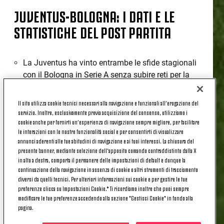
JUVENTUS-BOLOGNA: I DATI E LE
STATISTICHE DEL POST PARTITA
La Juventus ha vinto entrambe le sfide stagionali
con il Bologna in Serie A senza subire reti per la
prima volta dal 2018/19 con Massimiliano Allegri
allenatore.
Il sito utilizza cookie tecnici necessari alla navigazione e funzionali all’erogazione del
La Juventus ha vinto tre gare di fila in Serie A con
servizio. Inoltre, esclusivamente previa acquisizione del consenso, utilizziamo i
cookie anche per fornirti un’esperienza di navigazione sempre migliore, per facilitare
annesso clean sheet per la prima volta da marzo
le interazioni con le nostre funzionalità social e per consentirti di visualizzare
2025 con Thiago Motta allenatore.
annunci aderenti alle tue abitudini di navigazione e ai tuoi interessi. La chiusura del
La Juventus ha vinto cinque delle ultime sei sfide
presente banner, mediante selezione dell’apposito comando contraddistinto dalla X
in campionato (1N) e nel periodo quella
in alto a destra, comporta il permanere delle impostazioni di default e dunque la
continuazione della navigazione in assenza di cookie o altri strumenti di tracciamento
bianconera è la squadra che ha fatto meglio in
diversi da quelli tecnici. Per ulteriori informazioni sui cookie e per gestire le tue
Serie A: 16 punti, almeno tre in più di qualsiasi
preferenze clicca su Impostazioni Cookie.* Ti ricordiamo inoltre che puoi sempre
altra squadra (a quota 13 Napoli e Lazio).
modificare le tue preferenze accedendo alla sezione "Gestisci Cookie" in fondo alla
La Juventus ha vinto cinque delle ultime sei sfide
pagina.
in campionato (1N) senza neanche subire gol, un