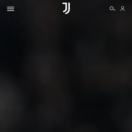
BIGLIETTI
SHOP
BIANCONERI
VIDEO
ALTRO