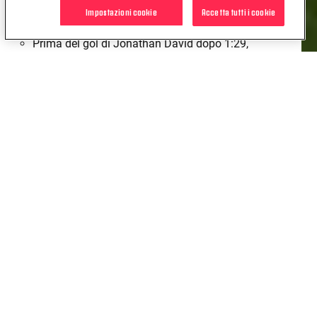
solo clean sheet in meno di quelli messi insieme
Impostazioni cookie
Accetta tutti i cookie
nelle prime 18 con Luciano Spalletti allenatore.
Prima del gol di Jonathan David dopo 1:29,
l’ultimo gol della Juventus contro il Bologna nei
primi due minuti di gioco in Serie A risaliva a
quello di Bruno Nicole del 20 novembre 1960.
Quello di Jonathan David dopo 1:29 è il gol più
veloce per la Juventus in un match casalingo in
Serie A da quello di Dusan Vlahovic dopo 1:17
contro la Roma del 27 agosto 2022.
La Juventus non segnava nei primi due minuti di
gioco in un match di Serie A dal gol di Filip Kostic
dopo 1:25 contro la Cremonese dello scorso 1
novembre.
Quello di Jonathan David dopo 1:29 è il gol più
veloce subito dal Bologna in in Serie A da quello
di Adrian Bernabé a Parma dopo appena 13
secondi, lo scorso 12 novembre.
Jonathan David ha preso parte a 10 reti in questa