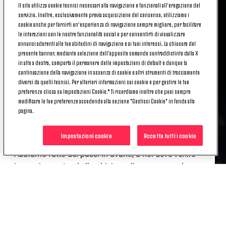
Il sito utilizza cookie tecnici necessari alla navigazione e funzionali all’erogazione del
Mister Luciano Spalletti
ha commentato il match
servizio. Inoltre, esclusivamente previa acquisizione del consenso, utilizziamo i
cookie anche per fornirti un’esperienza di navigazione sempre migliore, per facilitare
tra Juventus e Cremonese valido per la ventesima
le interazioni con le nostre funzionalità social e per consentirti di visualizzare
giornata di Serie A.
annunci aderenti alle tue abitudini di navigazione e ai tuoi interessi. La chiusura del
presente banner, mediante selezione dell’apposito comando contraddistinto dalla X
«Comincio facendo i complimenti anche
in alto a destra, comporta il permanere delle impostazioni di default e dunque la
pubblicamente alla Juventus Women per la vittoria
continuazione della navigazione in assenza di cookie o altri strumenti di tracciamento
della Supercoppa Italiana. Siamo felici per la
diversi da quelli tecnici. Per ulteriori informazioni sui cookie e per gestire le tue
preferenze clicca su Impostazioni Cookie.* Ti ricordiamo inoltre che puoi sempre
vittoria, è fondamentale che i giocatori capiscano
modificare le tue preferenze accedendo alla sezione "Gestisci Cookie" in fondo alla
che sono loro i protagonisti, soprattutto in questo
pagina.
calcio ricco di duelli personali. Stasera abbiamo
sempre provato a giocare, a volte anche
Impostazioni cookie
Accetta tutti i cookie
sbilanciandoci ed è molto importante per noi.
Abbiamo fatto dei passi in avanti, a noi deve venire
in maniera naturale l’ambizione di essere squadra e
volersi giocare la partita a viso aperto contro
chiunque. È la storia di questa società, di chi ci ha
preceduto».