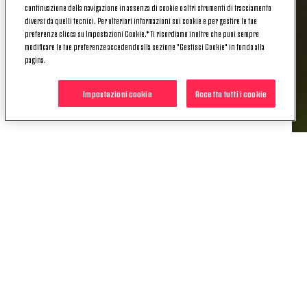
continuazione della navigazione in assenza di cookie o altri strumenti di tracciamento
Milan bisogna sempre stare attenti: nella
diversi da quelli tecnici. Per ulteriori informazioni sui cookie e per gestire le tue
costruzione abbiamo lavorato sulle marcature
preferenze clicca su Impostazioni Cookie.* Ti ricordiamo inoltre che puoi sempre
preventive per non subire ripartenze. Le partite sono
modificare le tue preferenze accedendo alla sezione "Gestisci Cookie" in fondo alla
pagina.
queste, noi dobbiamo vincere ancora diverse gare
per andare a meritarci di giocare la Champions
Impostazioni cookie
Accetta tutti i cookie
League. È in questi momenti di fatica che si vede chi
è da Juventus e chi no».
POTREBBE INTERESSARTI
ANCHE