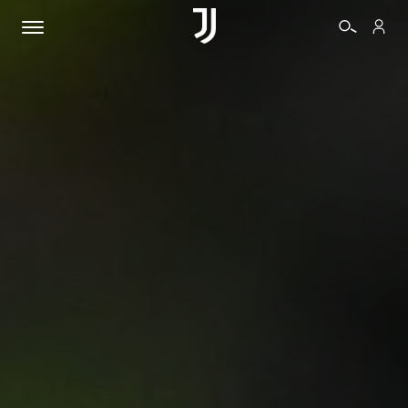
BIGLIETTI
SHOP
BIANCONERI
VIDEO
ALTRO