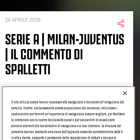
26 APRILE 2026
SERIE A | MILAN-JUVENTUS
| IL COMMENTO DI
SPALLETTI
Mister Luciano Spalletti
ha commentato il match
Il sito utilizza cookie tecnici necessari alla navigazione e funzionali all’erogazione del
tra Milan e Juventus valido per la trentaquattresima
servizio. Inoltre, esclusivamente previa acquisizione del consenso, utilizziamo i
giornata di Serie A.
cookie anche per fornirti un’esperienza di navigazione sempre migliore, per facilitare
le interazioni con le nostre funzionalità social e per consentirti di visualizzare
«Abbiamo dato seguito al nostro cammino,
annunci aderenti alle tue abitudini di navigazione e ai tuoi interessi. La chiusura del
abbiamo tentato di fare la partita ma in maniera un
presente banner, mediante selezione dell’apposito comando contraddistinto dalla X
in alto a destra, comporta il permanere delle impostazioni di default e dunque la
po’ troppo lenta e prevedibile nel primo tempo. Col