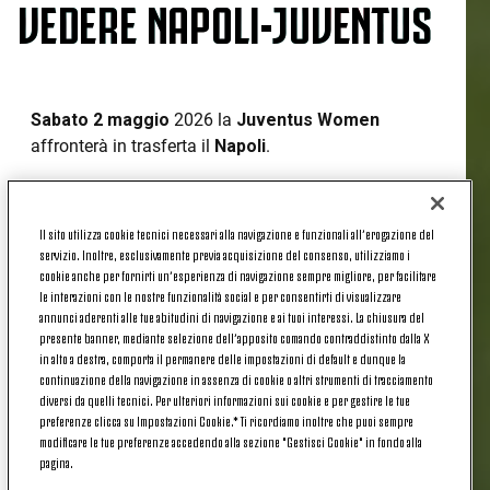
VEDERE NAPOLI-JUVENTUS
Sabato 2 maggio
2026 la
Juventus Women
affronterà in trasferta il
Napoli
.
Il match sarà valido per la
ventesima giornata
di
campionato: fischio d'inizio dell'incontro fissato alle
Il sito utilizza cookie tecnici necessari alla navigazione e funzionali all’erogazione del
ore 12:30
.
servizio. Inoltre, esclusivamente previa acquisizione del consenso, utilizziamo i
cookie anche per fornirti un’esperienza di navigazione sempre migliore, per facilitare
SERIE A WOMEN | DOVE VEDERE
le interazioni con le nostre funzionalità social e per consentirti di visualizzare
NAPOLI-JUVENTUS
annunci aderenti alle tue abitudini di navigazione e ai tuoi interessi. La chiusura del
presente banner, mediante selezione dell’apposito comando contraddistinto dalla X
in alto a destra, comporta il permanere delle impostazioni di default e dunque la
continuazione della navigazione in assenza di cookie o altri strumenti di tracciamento
La sfida tra le azzurre e le bianconere sarà visibile
diversi da quelli tecnici. Per ulteriori informazioni sui cookie e per gestire le tue
preferenze clicca su Impostazioni Cookie.* Ti ricordiamo inoltre che puoi sempre
su
DAZN
tramite Smart TV e in diretta streaming
modificare le tue preferenze accedendo alla sezione "Gestisci Cookie" in fondo alla
sull'app di DAZN.
pagina.