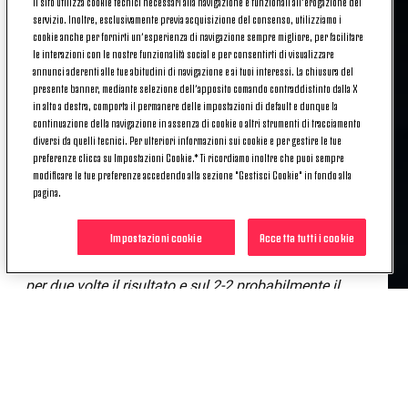
Il sito utilizza cookie tecnici necessari alla navigazione e funzionali all’erogazione del
servizio. Inoltre, esclusivamente previa acquisizione del consenso, utilizziamo i
Massimo
Brambilla
ha commentato il match tra
cookie anche per fornirti un’esperienza di navigazione sempre migliore, per facilitare
le interazioni con le nostre funzionalità social e per consentirti di visualizzare
Sambenedettese
e
Juventus Next Gen
, andato in
annunci aderenti alle tue abitudini di navigazione e ai tuoi interessi. La chiusura del
scena al "Riviera delle Palme" di San Benedetto del
presente banner, mediante selezione dell’apposito comando contraddistinto dalla X
Tronto e valido per la settima giornata del Girone B
in alto a destra, comporta il permanere delle impostazioni di default e dunque la
di Serie C.
continuazione della navigazione in assenza di cookie o altri strumenti di tracciamento
diversi da quelli tecnici. Per ulteriori informazioni sui cookie e per gestire le tue
IL COMMENTO DI BRAMBILLA
preferenze clicca su Impostazioni Cookie.* Ti ricordiamo inoltre che puoi sempre
modificare le tue preferenze accedendo alla sezione "Gestisci Cookie" in fondo alla
pagina.
«Oggi non abbiamo approcciato bene la partita,
Impostazioni cookie
Accetta tutti i cookie
abbiamo regalato il primo tempo alla
Sambenedettese. Siamo stati bravi, poi, a pareggiare
per due volte il risultato e sul 2-2 probabilmente il
match pendeva più dalla nostra parte, ma non
siamo riusciti a sfruttare le occasioni concesse dai
nostri avversari. Quando siamo andati sotto di
un'altra rete è diventata dura rientrare in partita.
Abbiamo trovato un ambiente caldo a San