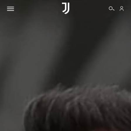
BIGLIETTI
SHOP
BIANCONERI
VIDEO
ALTRO