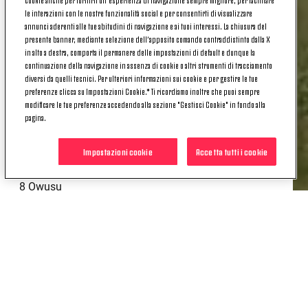
CONVOCATI
le interazioni con le nostre funzionalità social e per consentirti di visualizzare
annunci aderenti alle tue abitudini di navigazione e ai tuoi interessi. La chiusura del
presente banner, mediante selezione dell’apposito comando contraddistinto dalla X
1 Scaglia
in alto a destra, comporta il permanere delle impostazioni di default e dunque la
continuazione della navigazione in assenza di cookie o altri strumenti di tracciamento
3 Gil Puche
diversi da quelli tecnici. Per ulteriori informazioni sui cookie e per gestire le tue
preferenze clicca su Impostazioni Cookie.* Ti ricordiamo inoltre che puoi sempre
4 Pedro Felipe
modificare le tue preferenze accedendo alla sezione "Gestisci Cookie" in fondo alla
pagina.
6 Ngana
Impostazioni cookie
Accetta tutti i cookie
7 Puczka
8 Owusu
9 Deme
10 Anghelè
11 Amaradio
15 Savio