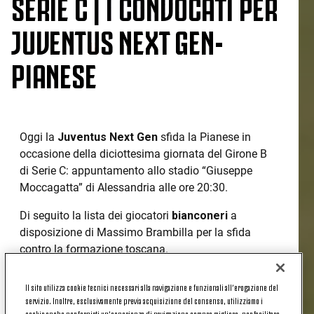
SERIE C | I CONVOCATI PER
JUVENTUS NEXT GEN-
PIANESE
Oggi la
Juventus Next Gen
sfida la Pianese in
occasione della diciottesima giornata del Girone B
di Serie C: appuntamento allo stadio “Giuseppe
Moccagatta” di Alessandria alle ore 20:30.
Di seguito la lista dei giocatori
bianconeri
a
disposizione di Massimo Brambilla per la sfida
contro la formazione toscana.
Il sito utilizza cookie tecnici necessari alla navigazione e funzionali all’erogazione del
JUVENTUS NEXT GEN-PIANESE, I
servizio. Inoltre, esclusivamente previa acquisizione del consenso, utilizziamo i
cookie anche per fornirti un’esperienza di navigazione sempre migliore, per facilitare