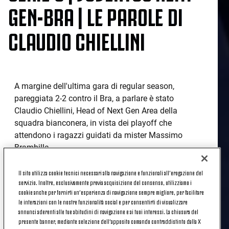
GEN-BRA | LE PAROLE DI
CLAUDIO CHIELLINI
A margine dell'ultima gara di regular season,
pareggiata 2-2 contro il Bra, a parlare è stato
Claudio Chiellini, Head of Next Gen Area della
squadra bianconera, in vista dei playoff che
attendono i ragazzi guidati da mister Massimo
Brambilla.
IL COMMENTO DI CLAUDIO CHIELLINI
Il sito utilizza cookie tecnici necessari alla navigazione e funzionali all’erogazione del
servizio. Inoltre, esclusivamente previa acquisizione del consenso, utilizziamo i
cookie anche per fornirti un’esperienza di navigazione sempre migliore, per facilitare
le interazioni con le nostre funzionalità social e per consentirti di visualizzare
«Voglio prima di tutto fare i complimenti ai ragazzi,
annunci aderenti alle tue abitudini di navigazione e ai tuoi interessi. La chiusura del
al mister e allo staff per quanto fatto in questa
presente banner, mediante selezione dell’apposito comando contraddistinto dalla X
stagione. Perché a volte sembra quasi scontato, ma