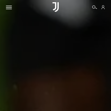
BIGLIETTI
SHOP
BIANCONERI
VIDEO
ALTRO