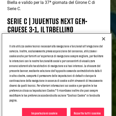
Biella e valido per la 37ª giornata del Girone C di
Serie C.
SERIE C | JUVENTUS NEXT GEN-
CAVESE 3-1, IL TABELLINO
Serie C NOW - Girone C - 37ª giornata
Il sito utilizza cookie tecnici necessari alla navigazione e funzionali all’erogazione del
servizio. Inoltre, esclusivamente previa acquisizione del consenso, utilizziamo i
Stadio Pozzo-Lamarmora - Biella
cookie anche per fornirti un’esperienza di navigazione sempre migliore, per facilitare
le interazioni con le nostre funzionalità social e per consentirti di visualizzare
Marcatori: 41’ pt. Guerra (J), 4’ st. Cudrig (J), 27’ st.
annunci aderenti alle tue abitudini di navigazione e ai tuoi interessi. La chiusura del
Guerra (J), 31’ (rig.) st. Fella (C).
presente banner, mediante selezione dell’apposito comando contraddistinto dalla X
in alto a destra, comporta il permanere delle impostazioni di default e dunque la
Juventus Next Gen:
Daffara, Afena-Gyan (39’ st.
continuazione della navigazione in assenza di cookie o altri strumenti di tracciamento
Semedo) Macca, Comenencia, Cudrig (25’ st.
diversi da quelli tecnici. Per ulteriori informazioni sui cookie e per gestire le tue
preferenze clicca su Impostazioni Cookie.* Ti ricordiamo inoltre che puoi sempre
Faticanti), Guerra (Cap.), Scaglia F., Gil, Adzic (39’ st.
modificare le tue preferenze accedendo alla sezione "Gestisci Cookie" in fondo alla
Poli), Turicchia, Pietrelli.
pagina.
A disposizione: Garofani, Scaglia S, Mancini,
Impostazioni cookie
Accetta tutti i cookie
Anghelè, Poli, Amaradio, Citi, Owusu, Puczka, Turco,