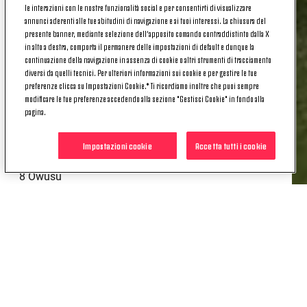
le interazioni con le nostre funzionalità social e per consentirti di visualizzare
annunci aderenti alle tue abitudini di navigazione e ai tuoi interessi. La chiusura del
presente banner, mediante selezione dell’apposito comando contraddistinto dalla X
1 Scaglia S.
in alto a destra, comporta il permanere delle impostazioni di default e dunque la
continuazione della navigazione in assenza di cookie o altri strumenti di tracciamento
4 De Jesus Gomes
diversi da quelli tecnici. Per ulteriori informazioni sui cookie e per gestire le tue
preferenze clicca su Impostazioni Cookie.* Ti ricordiamo inoltre che puoi sempre
5 Macca
modificare le tue preferenze accedendo alla sezione "Gestisci Cookie" in fondo alla
pagina.
6 Ngana
Impostazioni cookie
Accetta tutti i cookie
7 Puczka
8 Owusu
9 Deme
10 Anghelé
11 Amaradio
15 Savio