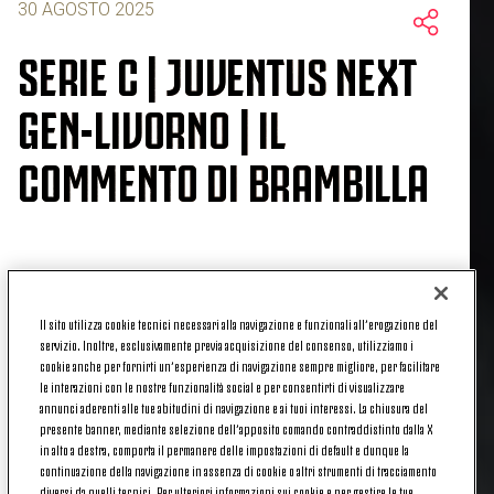
30 AGOSTO 2025
SERIE C | JUVENTUS NEXT
GEN-LIVORNO | IL
COMMENTO DI BRAMBILLA
Massimo Brambilla ha commentato il match fra
Juventus Next Gen e Livorno valido per la seconda
Il sito utilizza cookie tecnici necessari alla navigazione e funzionali all’erogazione del
giornata del Girone B del campionato Serie C, vinta
servizio. Inoltre, esclusivamente previa acquisizione del consenso, utilizziamo i
al 94' grazie al gol del 2-1 di Anghelè.
cookie anche per fornirti un’esperienza di navigazione sempre migliore, per facilitare
le interazioni con le nostre funzionalità social e per consentirti di visualizzare
IL COMMENTO DI BRAMBILLA
annunci aderenti alle tue abitudini di navigazione e ai tuoi interessi. La chiusura del
presente banner, mediante selezione dell’apposito comando contraddistinto dalla X
in alto a destra, comporta il permanere delle impostazioni di default e dunque la
continuazione della navigazione in assenza di cookie o altri strumenti di tracciamento
«Il pareggio su rigore subito nel finale poteva pesare,
diversi da quelli tecnici. Per ulteriori informazioni sui cookie e per gestire le tue