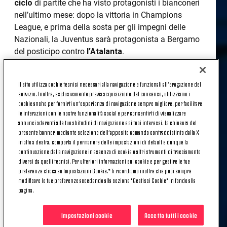
ciclo
di partite che ha visto protagonisti i bianconeri
nell’ultimo mese: dopo la vittoria in Champions
League, e prima della sosta per gli impegni delle
Nazionali, la Juventus sarà protagonista a Bergamo
del posticipo contro
l’Atalanta
.
Per questo motivo, dopo il match contro
l’Olympiacos
, la squadra si è subito ritrovata,
Il sito utilizza cookie tecnici necessari alla navigazione e funzionali all’erogazione del
servizio. Inoltre, esclusivamente previa acquisizione del consenso, utilizziamo i
questa mattina al JTC di Vinovo: il menu è stato
cookie anche per fornirti un’esperienza di navigazione sempre migliore, per facilitare
quello consueto di un giorno post gara, con
le interazioni con le nostre funzionalità social e per consentirti di visualizzare
recupero
atletico
per chi è stato protagonista ieri e
annunci aderenti alle tue abitudini di navigazione e ai tuoi interessi. La chiusura del
presente banner, mediante selezione dell’apposito comando contraddistinto dalla X
lavoro più intenso
per il resto del gruppo. E domani
in alto a destra, comporta il permanere delle impostazioni di default e dunque la
si torna al lavoro: appuntamento nella mattinata.
continuazione della navigazione in assenza di cookie o altri strumenti di tracciamento
diversi da quelli tecnici. Per ulteriori informazioni sui cookie e per gestire le tue
preferenze clicca su Impostazioni Cookie.* Ti ricordiamo inoltre che puoi sempre
AGGIORNAMENTO SU
modificare le tue preferenze accedendo alla sezione "Gestisci Cookie" in fondo alla
pagina.
MIRALEM PJANIC
Impostazioni cookie
Accetta tutti i cookie