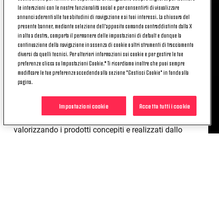
straordinarie performance in termini d numero di
le interazioni con le nostre funzionalità social e per consentirti di visualizzare
follower, views ed engagement sulle piattaforme
annunci aderenti alle tue abitudini di navigazione e ai tuoi interessi. La chiusura del
presente banner, mediante selezione dell’apposito comando contraddistinto dalla X
principali di youth media che vedono la Juventus
in alto a destra, comporta il permanere delle impostazioni di default e dunque la
stabilmente tra i primi cinque club al mondo.
continuazione della navigazione in assenza di cookie o altri strumenti di tracciamento
diversi da quelli tecnici. Per ulteriori informazioni sui cookie e per gestire le tue
Merito del desiderio di innovare costantemente.
preferenze clicca su Impostazioni Cookie.* Ti ricordiamo inoltre che puoi sempre
Dall’apertura di nuovi canali (BiliBili per il mercato
modificare le tue preferenze accedendo alla sezione "Gestisci Cookie" in fondo alla
pagina.
cinese e Instagram broadcast per l’audience
internazionale) al focus verso il mercato locale, lì
Impostazioni cookie
Accetta tutti i cookie
dove Juventus si conferma il primo brand italiano
per numero di follower sui social media. Il tutto
valorizzando i prodotti concepiti e realizzati dallo
Juventus Creator Lab tra cui spicca la prima mini-
serie prodotta da un club su TikTok e dedicata alla
squadra Next Gen oltre alla challenge per scegliere il
primo freestyler ufficiale del club.
Marco Castellaneta, Head Of Digital Media: “Siamo
riusciti ad incrementare due metriche fondamentali: