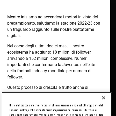
Mentre iniziamo ad accendere i motori in vista del
precampionato, salutiamo la stagione 2022-23 con
un traguardo raggiunto sulle nostre piattaforme
digitali.
Nel corso degli ultimi dodici mesi, il nostro
ecosistema ha aggiunto 18 milioni di follower,
arrivando a 152 milioni complessivi. Numeri
importanti che confermano la Juventus nell’elite
della football industry mondiale per numero di
follower.
Questo processo di crescita è frutto anche di
una strategia basata su una produzione di
contenuto pensata per gli interessi dei core fan ma
Il sito utilizza cookie tecnici necessari alla navigazione e funzionali all’erogazione del
anche all’intrattenimento di un’audience giovane e
servizio. Inoltre, esclusivamente previa acquisizione del consenso, utilizziamo i
internazionale, premiata dalle
cookie anche per fornirti un’esperienza di navigazione sempre migliore, per facilitare