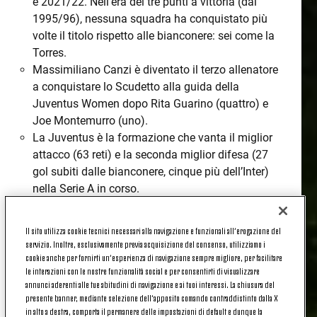
e 2021/22. Nell'era dei tre punti a vittoria (dal
1995/96), nessuna squadra ha conquistato più
volte il titolo rispetto alle bianconere: sei come la
Torres.
Massimiliano Canzi è diventato il terzo allenatore
a conquistare lo Scudetto alla guida della
Juventus Women dopo Rita Guarino (quattro) e
Joe Montemurro (uno).
La Juventus è la formazione che vanta il miglior
attacco (63 reti) e la seconda miglior difesa (27
gol subiti dalle bianconere, cinque più dell’Inter)
nella Serie A in corso.
Tra settembre 2024 e gennaio 2025, la Juventus
ha registrato una striscia d’imbattibilità di 14
Il sito utilizza cookie tecnici necessari alla navigazione e funzionali all’erogazione del
incontri in Serie A (12V, 2N); l’ultima occasione in
servizio. Inoltre, esclusivamente previa acquisizione del consenso, utilizziamo i
cui le bianconere avevano collezionato lo stesso
cookie anche per fornirti un’esperienza di navigazione sempre migliore, per facilitare
le interazioni con le nostre funzionalità social e per consentirti di visualizzare
numero di incontri senza sconfitte una singola
annunci aderenti alle tue abitudini di navigazione e ai tuoi interessi. La chiusura del
edizione del torneo risaliva al 2021/22, stagione
presente banner, mediante selezione dell’apposito comando contraddistinto dalla X
del precedente Scudetto (14, appunto, tra agosto
in alto a destra, comporta il permanere delle impostazioni di default e dunque la