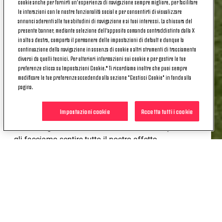
cookie anche per fornirti un’esperienza di navigazione sempre migliore, per facilitare
le interazioni con le nostre funzionalità social e per consentirti di visualizzare
Dal 2019 arriva invece alla Juventus - protagonista
annunci aderenti alle tue abitudini di navigazione e ai tuoi interessi. La chiusura del
in queste cinque stagioni con la nostra squadra e in
presente banner, mediante selezione dell’apposito comando contraddistinto dalla X
in alto a destra, comporta il permanere delle impostazioni di default e dunque la
grado di esprimere al meglio la sua piena maturità
continuazione della navigazione in assenza di cookie o altri strumenti di tracciamento
calcistica in mezzo al campo.
diversi da quelli tecnici. Per ulteriori informazioni sui cookie e per gestire le tue
preferenze clicca su Impostazioni Cookie.* Ti ricordiamo inoltre che puoi sempre
Un centrocampista che ha dimostrato più volte di
modificare le tue preferenze accedendo alla sezione "Gestisci Cookie" in fondo alla
saper trovare la via del gol, di essere decisivo con
pagina.
assist e giocate che saranno fondamentali anche in
questo finale di stagione.
Impostazioni cookie
Accetta tutti i cookie
E noi, nel giorno del suo ventinovesimo compleanno,
gli facciamo sentire tutto il nostro affetto.
Tanti auguri, Cavallo Pazzo!