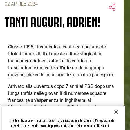
02 APRILE 2024
TANTI AUGURI, ADRIEN!
Classe 1995, riferimento a centrocampo, uno dei
titolari inamovibili di queste ultime stagioni in
bianconero: Adrien Rabiot è diventato un
trascinatore e un leader all’interno di un gruppo
giovane, che vede in lui uno dei giocatori più esperti.
Arrivato alla Juventus dopo 7 anni al PSG dopo una
lunga trafila nelle giovanili di numerose squadre
francesi (e un’esperienza in Inghilterra, al
Manchester City), la carriera di Rabiot si sviluppa,
dalla stagione 2012-2013, al Paris Saint-Germain,
Il sito utilizza cookie tecnici necessari alla navigazione e funzionali all’erogazione del
fatta eccezione per un periodo di prestito al Tolosa
servizio. Inoltre, esclusivamente previa acquisizione del consenso, utilizziamo i
datato 2013.