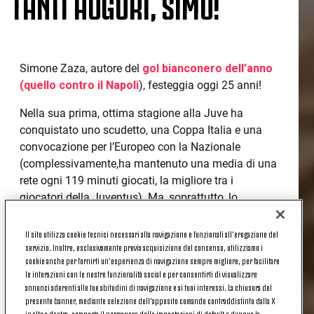
TANTI AUGURI, SIMO!
Simone Zaza, autore del
gol bianconero dell’anno
(quello contro il Napoli
), festeggia oggi 25 anni!
Nella sua prima, ottima stagione alla Juve ha
conquistato uno scudetto, una Coppa Italia e una
convocazione per l’Europeo con la Nazionale
(complessivamente,ha mantenuto una media di una
rete ogni 119 minuti giocati, la migliore tra i
giocatori della Juventus). Ma, soprattutto, lo
smisurato affetto dei nostri tifosi, che hanno iniziato
ad inneggiare al talento di Policoro fin dalla sua
Il sito utilizza cookie tecnici necessari alla navigazione e funzionali all’erogazione del
servizio. Inoltre, esclusivamente previa acquisizione del consenso, utilizziamo i
prima apparizione.
cookie anche per fornirti un’esperienza di navigazione sempre migliore, per facilitare
le interazioni con le nostre funzionalità social e per consentirti di visualizzare
annunci aderenti alle tue abitudini di navigazione e ai tuoi interessi. La chiusura del
La giornata di oggi Zaza la trascorrerà assieme ai
presente banner, mediante selezione dell’apposito comando contraddistinto dalla X
compagni della Juventus e agli altri Azzurri, tutti
in alto a destra, comporta il permanere delle impostazioni di default e dunque la