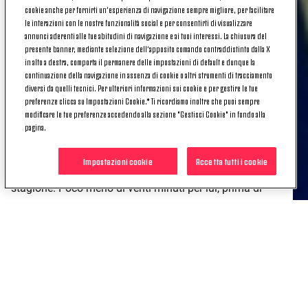
cookie anche per fornirti un’esperienza di navigazione sempre migliore, per facilitare
Completano il conteggio le
tre presenze
in
Next
le interazioni con le nostre funzionalità social e per consentirti di visualizzare
annunci aderenti alle tue abitudini di navigazione e ai tuoi interessi. La chiusura del
Gen
, di cui una in Coppa Italie e due in campionato.
presente banner, mediante selezione dell’apposito comando contraddistinto dalla X
in alto a destra, comporta il permanere delle impostazioni di default e dunque la
continuazione della navigazione in assenza di cookie o altri strumenti di tracciamento
L'ESORDIO DI MANCINI IN PRIMAVERA
diversi da quelli tecnici. Per ulteriori informazioni sui cookie e per gestire le tue
preferenze clicca su Impostazioni Cookie.* Ti ricordiamo inoltre che puoi sempre
modificare le tue preferenze accedendo alla sezione "Gestisci Cookie" in fondo alla
La
prima volta
di Tommaso in Primavera?
pagina.
È il
27 agosto 2022
e la Juventus ospita l'
Udinese
a
Impostazioni cookie
Accetta tutti i cookie
Vinovo in occasione della prima gara casalinga della
stagione. Poco meno di venti minuti per lui, prima di
partire titolare nella gara successiva, nella trasferta di
Empoli che lo vede segnare la sua prima rete con la
maglia bianconera nel successo per 2-5 sulla
formazione toscana.
Sono dodici le reti dell'ex attaccante del Vicenza al
termine del campionato, impreziosite da quella segnata