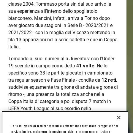
classe 2004, Tommaso porta sin dal suo arrivo la
sua esperienza all'interno dello spogliatoio
bianconero. Mancini, infatti, arriva a Torino dopo
aver giocato due stagioni in Serie B - 2020/2021 e
2021/2022 - con la maglia del Vicenza mettendo in
fila 13 apparizioni nella serie cadetta e due in Coppa
Italia.
Tornando ai suoi numeri alla Juventus: con l'Under
19 scende in campo come detto
41 volte
. Nello
specifico sono 33 le partite giocate in campionato
tra regular season e Fase Finale - condite da
12 reti
,
suddivise equamente tra girone di andata e girone di
ritorno -, una presenza la totalizza anche nella
Coppa Italia di categoria e poi disputa 7 match in
UEFA Youth League al suo esordio nella
competizione. Sette partite e una rete, pesantissima,
contro il Maccabi Haifa in Israele in pieno recupero e
Il sito utilizza cookie tecnici necessari alla navigazione e funzionali all’erogazione del
sul momentaneo punteggio di 1-1.
servizio. Inoltre, esclusivamente previa acquisizione del consenso, utilizziamo i