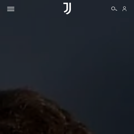
BIGLIETTI
SHOP
BIANCONERI
VIDEO
ALTRO