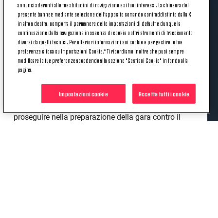
annunci aderenti alle tue abitudini di navigazione e ai tuoi interessi. La chiusura del
presente banner, mediante selezione dell’apposito comando contraddistinto dalla X
In seguito al problema muscolare accusato nel
in alto a destra, comporta il permanere delle impostazioni di default e dunque la
match di ieri sera,
Merih Demiral
oggi è stato
continuazione della navigazione in assenza di cookie o altri strumenti di tracciamento
sottoposto presso il J Medical ad accertamenti, che
diversi da quelli tecnici. Per ulteriori informazioni sui cookie e per gestire le tue
hanno evidenziato una
lesione di basso grado del
preferenze clicca su Impostazioni Cookie.* Ti ricordiamo inoltre che puoi sempre
modificare le tue preferenze accedendo alla sezione "Gestisci Cookie" in fondo alla
muscolo retto femorale della coscia destra
. Le
pagina.
sue condizioni verranno rivalutate tra 10 giorni.
Domani è già vigilia di partita e gli uomini di Pirlo
Impostazioni cookie
Accetta tutti i cookie
saranno nuovamente in campo nel pomeriggio per
proseguire nella preparazione della gara contro il
Toro.
POTREBBE INTERESSARTI
ANCHE