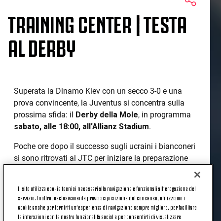
TRAINING CENTER | TESTA
AL DERBY
Superata la Dinamo Kiev con un secco 3-0 e una
prova convincente, la Juventus si concentra sulla
prossima sfida: il
Derby della Mole
, in programma
sabato, alle 18:00, all'Allianz Stadium
.
Poche ore dopo il successo sugli ucraini i bianconeri
si sono ritrovati al JTC per iniziare la preparazione
della stracittadina. Questa mattina la squadra si è
divisa in due gruppi: i giocatori impegnati contro la
Il sito utilizza cookie tecnici necessari alla navigazione e funzionali all’erogazione del
Dinamo si sono limitati ad un
allenamento di
servizio. Inoltre, esclusivamente previa acquisizione del consenso, utilizziamo i
scarico
, mentre gli altri si sono dedicati a
esercizi
cookie anche per fornirti un’esperienza di navigazione sempre migliore, per facilitare
le interazioni con le nostre funzionalità social e per consentirti di visualizzare
di tecnica, possesso palla e a una partitella.