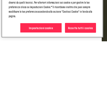
diversi da quelli tecnici. Per ulteriori informazioni sui cookie e per gestire le tue
preferenze clicca su Impostazioni Cookie.* Ti ricordiamo inoltre che puoi sempre
La sfida tra Juventus Under 20 e Fiorentina, valida
modificare le tue preferenze accedendo alla sezione "Gestisci Cookie" in fondo alla
per la 34ª giornata del Primavera 1, sarà trasmessa
pagina.
in diretta su
Sportitalia
(canale 60 del digitale
terrestre) e anche in streaming sul sito
Impostazioni cookie
Accetta tutti i cookie
dell'emittente.
POTREBBE INTERESSARTI
ANCHE