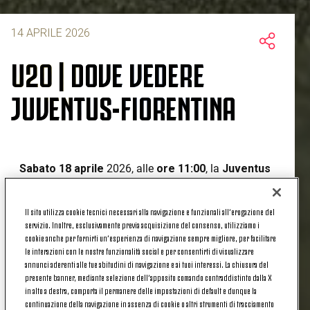
14 APRILE 2026
U20 | DOVE VEDERE
JUVENTUS-FIORENTINA
Sabato 18 aprile
2026, alle
ore 11:00
, la
Juventus
Under 20
affronterà presso il campo "Ale&Ricky"
dell'Allianz Training Center di Vinovo la formazione
Il sito utilizza cookie tecnici necessari alla navigazione e funzionali all’erogazione del
Primavera della
Fiorentina
nel
trentaquattresimo
servizio. Inoltre, esclusivamente previa acquisizione del consenso, utilizziamo i
turno
di campionato.
cookie anche per fornirti un’esperienza di navigazione sempre migliore, per facilitare
le interazioni con le nostre funzionalità social e per consentirti di visualizzare
U20 | DOVE VEDERE JUVENTUS-
annunci aderenti alle tue abitudini di navigazione e ai tuoi interessi. La chiusura del
presente banner, mediante selezione dell’apposito comando contraddistinto dalla X
FIORENTINA
in alto a destra, comporta il permanere delle impostazioni di default e dunque la
continuazione della navigazione in assenza di cookie o altri strumenti di tracciamento