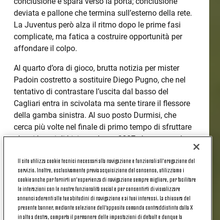
conclusione e spara verso la porta; conclusione
deviata e pallone che termina sull’esterno della rete.
La Juventus però alza il ritmo dopo le prime fasi
complicate, ma fatica a costruire opportunità per
affondare il colpo.
Al quarto d’ora di gioco, brutta notizia per mister
Padoin costretto a sostituire Diego Pugno, che nel
tentativo di contrastare l’uscita dal basso del
Cagliari entra in scivolata ma sente tirare il flessore
della gamba sinistra. Al suo posto Durmisi, che
cerca più volte nel finale di primo tempo di sfruttare
alcuni lampi di Licina - classe 2007 che prova ad
accendersi in una prima frazione che si chiude sullo
Il sito utilizza cookie tecnici necessari alla navigazione e funzionali all’erogazione del
0-0.
servizio. Inoltre, esclusivamente previa acquisizione del consenso, utilizziamo i
cookie anche per fornirti un’esperienza di navigazione sempre migliore, per facilitare
Nella ripresa il copione appare sempre lo stesso, in
le interazioni con le nostre funzionalità social e per consentirti di visualizzare
un match in cui serve un calcio piazzato o un
annunci aderenti alle tue abitudini di navigazione e ai tuoi interessi. La chiusura del
episodio per provare a rompere l’equilibrio: a farlo
presente banner, mediante selezione dell’apposito comando contraddistinto dalla X
in alto a destra, comporta il permanere delle impostazioni di default e dunque la
dopo un’ora di gioco sono proprio i bianconeri che