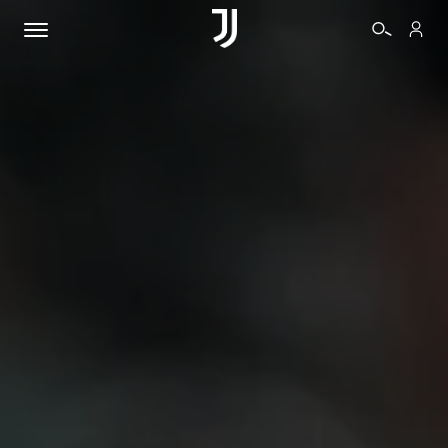
BIGLIETTI
SHOP
BIANCONERI
VIDEO
ALTRO