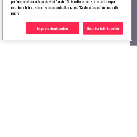
preferenze clicca su Impostazioni Cookie.* Ti ricordiamo inoltre che puoi sempre
La sfida tra le due squadre, che coinciderà con
modificare le tue preferenze accedendo alla sezione "Gestisci Cookie" in fondo alla
l'esordio nella competizione delle due squadre, sarà
pagina.
visibile in diretta tv e in streaming su
Amazon
Prime Video.
Impostazioni cookie
Accetta tutti i cookie
POTREBBE INTERESSARTI
ANCHE
NEWS
PLAYOFF UCL | JUVENTUS-