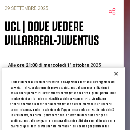
29 SETTEMBRE 2025
UCL | DOVE VEDERE
VILLARREAL-JUVENTUS
Alle
ore 21:00
di
mercoledì 1° ottobre
2025
Villarreal
e
Juventus
si affronteranno in Spagna –
all'Estadio de la Ceramica – in occasione della
Il sito utilizza cookie tecnici necessari alla navigazione e funzionali all’erogazione del
seconda giornata
della
League Phase
della
servizio. Inoltre, esclusivamente previa acquisizione del consenso, utilizziamo i
Champions League
.
cookie anche per fornirti un’esperienza di navigazione sempre migliore, per facilitare
le interazioni con le nostre funzionalità social e per consentirti di visualizzare
UCL | DOVE VEDERE VILLARREAL-
annunci aderenti alle tue abitudini di navigazione e ai tuoi interessi. La chiusura del
presente banner, mediante selezione dell’apposito comando contraddistinto dalla X
JUVENTUS
in alto a destra, comporta il permanere delle impostazioni di default e dunque la
continuazione della navigazione in assenza di cookie o altri strumenti di tracciamento
diversi da quelli tecnici. Per ulteriori informazioni sui cookie e per gestire le tue