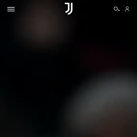
BIGLIETTI
SHOP
BIANCONERI
VIDEO
ALTRO