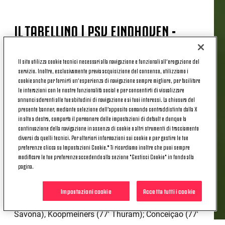
IL TABELLINO | PSV EINDHOVEN -
JUVENTUS 3-1
Il sito utilizza cookie tecnici necessari alla navigazione e funzionali all’erogazione del
servizio. Inoltre, esclusivamente previa acquisizione del consenso, utilizziamo i
Marcatori
: 54′ Perisic; 63′ Weah (J); 74′ Saibari; 98′
cookie anche per fornirti un’esperienza di navigazione sempre migliore, per facilitare
Flamingo
le interazioni con le nostre funzionalità social e per consentirti di visualizzare
annunci aderenti alle tue abitudini di navigazione e ai tuoi interessi. La chiusura del
presente banner, mediante selezione dell’apposito comando contraddistinto dalla X
PSV Eindhoven
: Benitez; Ledezma (77′ Malacia),
in alto a destra, comporta il permanere delle impostazioni di default e dunque la
Flamingo, Boscagli (106′ Obispo), Mauro Junior;
continuazione della navigazione in assenza di cookie o altri strumenti di tracciamento
Veerman (115′ Nagalo), Saibari, Schouten (72′ Til);
diversi da quelli tecnici. Per ulteriori informazioni sui cookie e per gestire le tue
Perisic (86′ Bakayoko), de Jong, Lang (115′
preferenze clicca su Impostazioni Cookie.* Ti ricordiamo inoltre che puoi sempre
modificare le tue preferenze accedendo alla sezione "Gestisci Cookie" in fondo alla
Driouech). A disposizione: Drommel, Schiks,
pagina.
Karsdorp, Babadi, Land, Uneken. Allenatore: Bosz
Juventus
: Di Gregorio; Weah, Gatti, Veiga (10′
Impostazioni cookie
Accetta tutti i cookie
Cambiaso; 91′ Mbangula), Kelly; Locatelli (77′
Savona), Koopmeiners (77′ Thuram); Conceiçao (77′