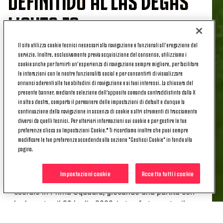
LIGHTS FC
Il sito utilizza cookie tecnici necessari alla navigazione e funzionali all’erogazione del
servizio. Inoltre, esclusivamente previa acquisizione del consenso, utilizziamo i
cookie anche per fornirti un’esperienza di navigazione sempre migliore, per facilitare
Dopo oltre cinque anni in bianconero, Daouda
le interazioni con le nostre funzionalità social e per consentirti di visualizzare
Peeters saluta la Juventus e passa a titolo definitivo
annunci aderenti alle tue abitudini di navigazione e ai tuoi interessi. La chiusura del
al Las Vegas Lights FC.
presente banner, mediante selezione dell’apposito comando contraddistinto dalla X
in alto a destra, comporta il permanere delle impostazioni di default e dunque la
continuazione della navigazione in assenza di cookie o altri strumenti di tracciamento
Il centrocampista belga, arrivato a Torino nel
diversi da quelli tecnici. Per ulteriori informazioni sui cookie e per gestire le tue
gennaio 2019, ha raccolto nel complesso 64
preferenze clicca su Impostazioni Cookie.* Ti ricordiamo inoltre che puoi sempre
presenze con la Next Gen (12 in questa stagione),
modificare le tue preferenze accedendo alla sezione "Gestisci Cookie" in fondo alla
anche nel periodo in cui si chiamava Juventus
pagina.
Under 23.
Impostazioni cookie
Accetta tutti i cookie
Il classe 1999 nato in Guinea ha fatto anche il suo
esordio in Prima Squadra, giocando una partita con
la Juventus il 29 luglio 2020, in trasferta contro il
Cagliari nella penultima giornata di Serie A di quel