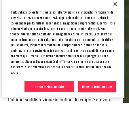
Il sito utilizza cookie tecnici necessari alla navigazione e funzionali all’erogazione del
La Juventus ha esercitato l’opzione per rendere
servizio. Inoltre, esclusivamente previa acquisizione del consenso, utilizziamo i
definitivo il passaggio di Giacomo Faticanti dal
cookie anche per fornirti un’esperienza di navigazione sempre migliore, per facilitare
Lecce alla squadra bianconera: contratto per il
le interazioni con le nostre funzionalità social e per consentirti di visualizzare
annunci aderenti alle tue abitudini di navigazione e ai tuoi interessi. La chiusura del
centrocampista classe 2004 fino al 30 giugno
presente banner, mediante selezione dell’apposito comando contraddistinto dalla X
2029.
in alto a destra, comporta il permanere delle impostazioni di default e dunque la
continuazione della navigazione in assenza di cookie o altri strumenti di tracciamento
Arrivato a Torino nell’estate 2024, in queste due
diversi da quelli tecnici. Per ulteriori informazioni sui cookie e per gestire le tue
stagioni con la Next Gen Faticanti ha raccolto
preferenze clicca su Impostazioni Cookie.* Ti ricordiamo inoltre che puoi sempre
modificare le tue preferenze accedendo alla sezione "Gestisci Cookie" in fondo alla
complessivamente 66 presenze in bianconero,
pagina.
segnando tre reti e servendo cinque assist,
ritagliandosi un ruolo sempre più importante
Impostazioni cookie
Accetta tutti i cookie
all’interno della squadra.
L’ultima soddisfazione in ordine di tempo è arrivata
meno di due settimane fa con la convocazione
prima e l’esordio poi con la Nazionale Italiana nel
match amichevole contro la Grecia.