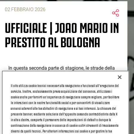
02 FEBBRAIO 2026
UFFICIALE | JOAO MARIO IN
PRESTITO AL BOLOGNA
In questa seconda parte di stagione, le strade della
Juventus
e di
Joao Mario
si dividono.
Il sito utilizza cookie tecnici necessari alla navigazione e funzionali all’erogazione del
Il laterale portoghese, però, resterà in Italia e in Serie
servizio. Inoltre, esclusivamente previa acquisizione del consenso, utilizziamo i
A. È ufficiale, infatti, il suo
prestito
al
Bologna
, fino
cookie anche per fornirti un’esperienza di navigazione sempre migliore, per facilitare
al
30 giugno 2026
.
le interazioni con le nostre funzionalità social e per consentirti di visualizzare
annunci aderenti alle tue abitudini di navigazione e ai tuoi interessi. La chiusura del
Arrivato in bianconero l'estate scorsa, il ventiseienne
presente banner, mediante selezione dell’apposito comando contraddistinto dalla X
in alto a destra, comporta il permanere delle impostazioni di default e dunque la
lusitano è sceso in campo con la nostra maglia
continuazione della navigazione in assenza di cookie o altri strumenti di tracciamento
tredici volte
, tra Serie A e Champions League e
diversi da quelli tecnici. Per ulteriori informazioni sui cookie e per gestire le tue