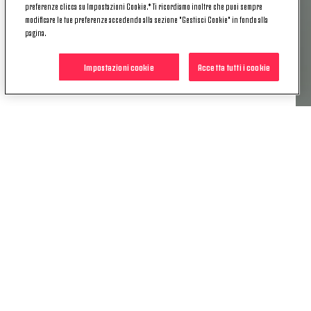
proprio al suo
esordio
in campo europeo con la
preferenze clicca su Impostazioni Cookie.* Ti ricordiamo inoltre che puoi sempre
Juventus – nel match contro il Borussia Dortmund
modificare le tue preferenze accedendo alla sezione "Gestisci Cookie" in fondo alla
pagina.
– ha trovato il suo
primo assist
.
In bocca al lupo per questa nuova avventura!
Impostazioni cookie
Accetta tutti i cookie
POTREBBE INTERESSARTI
ANCHE
NEWS