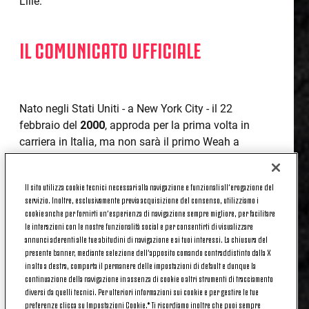
Lille.
IL COMUNICATO UFFICIALE
Nato negli Stati Uniti - a New York City - il 22
febbraio del
2000
, approda per la prima volta in
carriera in Italia, ma non sarà il primo Weah a
giocare nel nostro Paese. Figlio d'arte, il papà di
Timothy è George, attuale Presidente della Liberia e
Il sito utilizza cookie tecnici necessari alla navigazione e funzionali all’erogazione del
grande ex attaccante, tra le altre, di Milan - dove ha
servizio. Inoltre, esclusivamente previa acquisizione del consenso, utilizziamo i
militato nella seconda metà degli anni '90 - e prima
cookie anche per fornirti un’esperienza di navigazione sempre migliore, per facilitare
ancora di PSG e Monaco.
le interazioni con le nostre funzionalità social e per consentirti di visualizzare
annunci aderenti alle tue abitudini di navigazione e ai tuoi interessi. La chiusura del
Tornando a Timothy, il suo primo contatto con il
presente banner, mediante selezione dell’apposito comando contraddistinto dalla X
in alto a destra, comporta il permanere delle impostazioni di default e dunque la
pallone avviene nello Stato di New York, prima di
continuazione della navigazione in assenza di cookie o altri strumenti di tracciamento
salutare gli USA e approdare in Europa poco più che
diversi da quelli tecnici. Per ulteriori informazioni sui cookie e per gestire le tue
quindicenne nelle Giovanili del
PSG
nell'estate del
preferenze clicca su Impostazioni Cookie.* Ti ricordiamo inoltre che puoi sempre