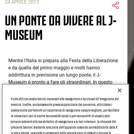
24 APRILE 2013
UN PONTE DA VIVERE AL J-
MUSEUM
Mentre l’Italia si prepara alla Festa della Liberazione
e da quella del primo maggio e molti hanno
addirittura in previsione un lungo ponte, il J-
Museum è pronto a fare gli straordinari. In questo
periodo infatti il tempio della storia bianconera
accoglierà i visitatori ogni giorno fino al 6 maggio,
Il sito utilizza cookie tecnici necessari alla navigazione e funzionali all’erogazione del
con apertura straordinaria anche martedì 30 aprile.
servizio. Inoltre, esclusivamente previa acquisizione del consenso, utilizziamo i
cookie anche per fornirti un’esperienza di navigazione sempre migliore, per facilitare
Nei giorni festivi e nei weekend sarà possibile
le interazioni con le nostre funzionalità social e per consentirti di visualizzare
annunci aderenti alle tue abitudini di navigazione e ai tuoi interessi. La chiusura del
visitare il museo dalle 10:30 alle 19:30, mentre nei
presente banner, mediante selezione dell’apposito comando contraddistinto dalla X
giorni feriali sarà l'orario il consueto, dalle 10:30 alle
in alto a destra, comporta il permanere delle impostazioni di default e dunque la