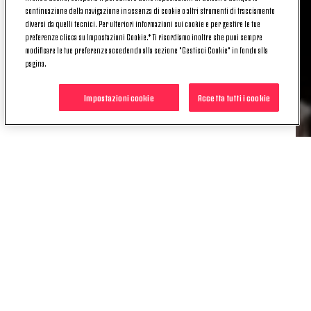
18:30.
continuazione della navigazione in assenza di cookie o altri strumenti di tracciamento
diversi da quelli tecnici. Per ulteriori informazioni sui cookie e per gestire le tue
Inoltre, in previsione dell’elevata affluenza dei
preferenze clicca su Impostazioni Cookie.* Ti ricordiamo inoltre che puoi sempre
modificare le tue preferenze accedendo alla sezione "Gestisci Cookie" in fondo alla
prossimi giorni, aumenteranno i tour che
pagina.
permetteranno di andare alla scoperta, oltre che del
museo, anche dello Juventus Stadium. Basti dire
Impostazioni cookie
Accetta tutti i cookie
che giovedì 25 aprile, tra le 10.45 e le 17.45,
partiranno ben 27 visite guidate.
POTREBBE INTERESSARTI
ANCHE