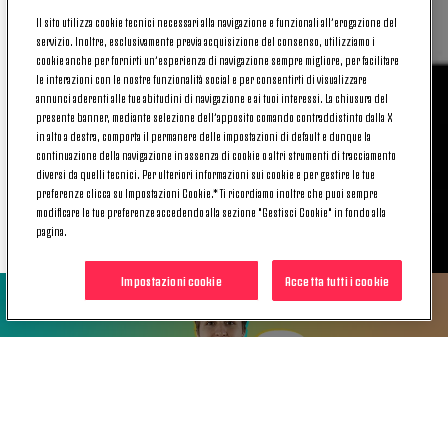
Il sito utilizza cookie tecnici necessari alla navigazione e funzionali all’erogazione del
servizio. Inoltre, esclusivamente previa acquisizione del consenso, utilizziamo i
cookie anche per fornirti un’esperienza di navigazione sempre migliore, per facilitare
le interazioni con le nostre funzionalità social e per consentirti di visualizzare
annunci aderenti alle tue abitudini di navigazione e ai tuoi interessi. La chiusura del
presente banner, mediante selezione dell’apposito comando contraddistinto dalla X
in alto a destra, comporta il permanere delle impostazioni di default e dunque la
continuazione della navigazione in assenza di cookie o altri strumenti di tracciamento
diversi da quelli tecnici. Per ulteriori informazioni sui cookie e per gestire le tue
POTREBBE INTERESSARTI
preferenze clicca su Impostazioni Cookie.* Ti ricordiamo inoltre che puoi sempre
modificare le tue preferenze accedendo alla sezione "Gestisci Cookie" in fondo alla
ANCHE
pagina.
Impostazioni cookie
Accetta tutti i cookie
NEWS
UN POMERIGGIO CON FEDE: