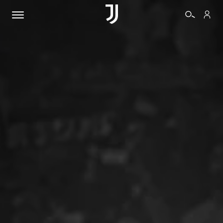
BIGLIETTI
SHOP
BIANCONERI
VIDEO
ALTRO