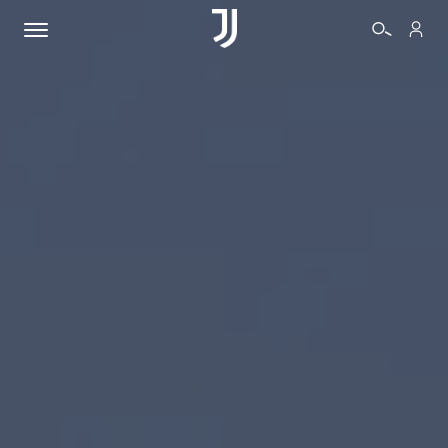
BIGLIETTI
SHOP
BIANCONERI
VIDEO
ALTRO