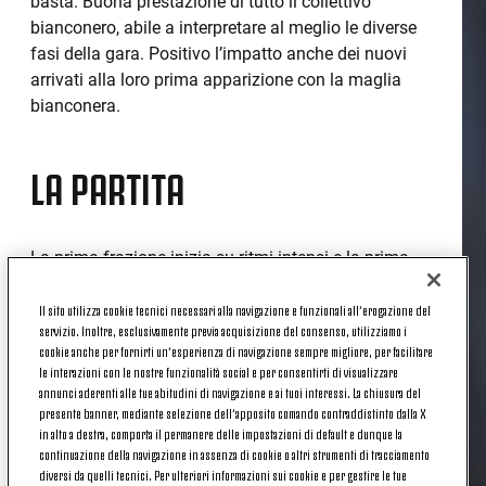
basta. Buona prestazione di tutto il collettivo
bianconero, abile a interpretare al meglio le diverse
fasi della gara. Positivo l’impatto anche dei nuovi
arrivati alla loro prima apparizione con la maglia
bianconera.
LA PARTITA
La prima frazione inizia su ritmi intensi e la prima
occasione arriva al 2’ con la conclusione di Chibozo
che impegna Fogli. Al minuto 12 è sempre
Il sito utilizza cookie tecnici necessari alla navigazione e funzionali all’erogazione del
servizio. Inoltre, esclusivamente previa acquisizione del consenso, utilizziamo i
l’attaccante con la maglia numero 17 il
cookie anche per fornirti un’esperienza di navigazione sempre migliore, per facilitare
protagonista: Hasa viene atterrato in area e Chibozo
le interazioni con le nostre funzionalità social e per consentirti di visualizzare
trasforma il calcio di rigore che sblocca il risultato,
annunci aderenti alle tue abitudini di navigazione e ai tuoi interessi. La chiusura del
0-1. La Fiorentina prova a reagire e al 26’ impegna
presente banner, mediante selezione dell’apposito comando contraddistinto dalla X
in alto a destra, comporta il permanere delle impostazioni di default e dunque la
Senko con Frison che risponde presente alla prima
continuazione della navigazione in assenza di cookie o altri strumenti di tracciamento
vera palla gol costruita dai padroni di casa. Nella
diversi da quelli tecnici. Per ulteriori informazioni sui cookie e per gestire le tue