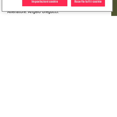
Impostazioni cookie
Accetta tutti i cookie
Cichero, Rocci, Ferizaj, Ioannou, Aromatico, Antoci.
Allenatore: Angelo Gregucci.
Juventus
: Zelezny, Martinez, Firman, Ripani (11' st
Florea), Savio (C), Giorgi (11' st Pagnucco), Scienza
(20' st Grosso), Bassino, Owusu, Crapisto (11' st
Finocchiaro), Mancini (38' st Pugno). A
disposizione: Vinarcik, Biggi, Di Biase, Ngana.
Allenatore: Francesco Spanò.
Arbitro: Manzo
Assistenti: Andreano - Capriuolo
POTREBBE INTERESSARTI