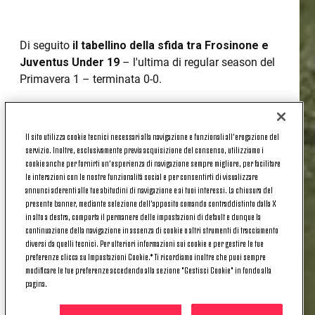
Di seguito
il tabellino della sfida tra Frosinone e
Juventus Under 19
– l'ultima di regular season del
Primavera 1 – terminata 0-0.
IL TABELLINO
Il sito utilizza cookie tecnici necessari alla navigazione e funzionali all’erogazione del
servizio. Inoltre, esclusivamente previa acquisizione del consenso, utilizziamo i
cookie anche per fornirti un’esperienza di navigazione sempre migliore, per facilitare
FROSINONE PRIMAVERA-JUVENTUS PRIMAVERA
le interazioni con le nostre funzionalità social e per consentirti di visualizzare
0-0
annunci aderenti alle tue abitudini di navigazione e ai tuoi interessi. La chiusura del
presente banner, mediante selezione dell’apposito comando contraddistinto dalla X
Campionato Primavera 1 Timvision - 34ª giornata
in alto a destra, comporta il permanere delle impostazioni di default e dunque la
continuazione della navigazione in assenza di cookie o altri strumenti di tracciamento
Centro sportivo "Ferentino" - Ferentino (FR)
diversi da quelli tecnici. Per ulteriori informazioni sui cookie e per gestire le tue
preferenze clicca su Impostazioni Cookie.* Ti ricordiamo inoltre che puoi sempre
Frosinone
: Lagonigro, Romano R., Romano A. (29'
modificare le tue preferenze accedendo alla sezione "Gestisci Cookie" in fondo alla
st Amerighi), Petta, Vural (20' st Molignano) Zaknic,
pagina.
Selvini (C), Cesari, Boccia (41' st Milazzo), Luna,
Cichella. A disposizione: Minicangeli, Stefanelli,