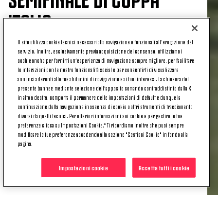
ITALIA
Il sito utilizza cookie tecnici necessari alla navigazione e funzionali all’erogazione del
servizio. Inoltre, esclusivamente previa acquisizione del consenso, utilizziamo i
cookie anche per fornirti un’esperienza di navigazione sempre migliore, per facilitare
Saranno Fiorentina-Inter e Juventus-Sassuolo le
le interazioni con le nostre funzionalità social e per consentirti di visualizzare
semifinali della Coppa Italia Under 19 femminile.
annunci aderenti alle tue abitudini di navigazione e ai tuoi interessi. La chiusura del
presente banner, mediante selezione dell’apposito comando contraddistinto dalla X
Le bianconere, prime nel loro girone, affronteranno
in alto a destra, comporta il permanere delle impostazioni di default e dunque la
continuazione della navigazione in assenza di cookie o altri strumenti di tracciamento
dunque la seconda del girone A, il Sassuolo.
diversi da quelli tecnici. Per ulteriori informazioni sui cookie e per gestire le tue
preferenze clicca su Impostazioni Cookie.* Ti ricordiamo inoltre che puoi sempre
La semifinale delle bianconere si terra' a Vinovo
modificare le tue preferenze accedendo alla sezione "Gestisci Cookie" in fondo alla
domenica 1 giugno.
pagina.
Forza ragazze!
Impostazioni cookie
Accetta tutti i cookie
LE SEMIFINALI
*Fiorentina-Inter